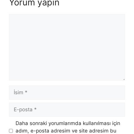
Yorum yapın
Yorum
İsim
E-
posta
İnternet
Daha sonraki yorumlarımda kullanılması için
sitesi
adım, e-posta adresim ve site adresim bu