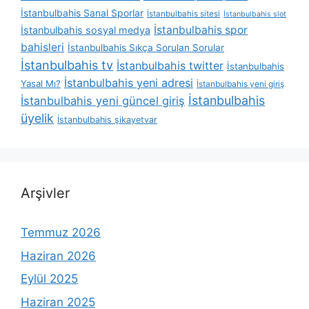
İstanbulbahis Sanal Sporlar
İstanbulbahis sitesi
İstanbulbahis slot
İstanbulbahis spor
İstanbulbahis sosyal medya
bahisleri
İstanbulbahis Sıkça Sorulan Sorular
İstanbulbahis tv
İstanbulbahis twitter
İstanbulbahis
İstanbulbahis yeni adresi
Yasal Mı?
İstanbulbahis yeni giriş
İstanbulbahis
İstanbulbahis yeni güncel giriş
üyelik
İstanbulbahis şikayetvar
Arşivler
Temmuz 2026
Haziran 2026
Eylül 2025
Haziran 2025