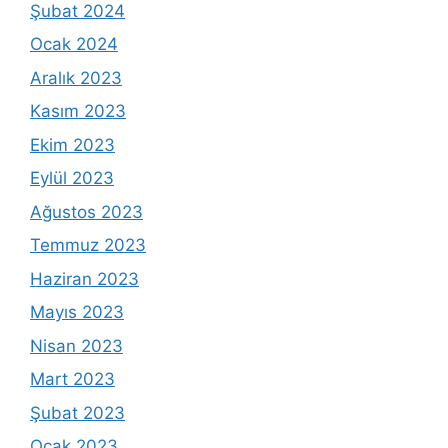
Şubat 2024
Ocak 2024
Aralık 2023
Kasım 2023
Ekim 2023
Eylül 2023
Ağustos 2023
Temmuz 2023
Haziran 2023
Mayıs 2023
Nisan 2023
Mart 2023
Şubat 2023
Ocak 2023