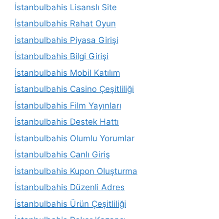
İstanbulbahis Lisanslı Site
İstanbulbahis Rahat Oyun
İstanbulbahis Piyasa Girişi
İstanbulbahis Bilgi Girişi
İstanbulbahis Mobil Katılım
İstanbulbahis Casino Çeşitliliği
İstanbulbahis Film Yayınları
İstanbulbahis Destek Hattı
İstanbulbahis Olumlu Yorumlar
İstanbulbahis Canlı Giriş
İstanbulbahis Kupon Oluşturma
İstanbulbahis Düzenli Adres
İstanbulbahis Ürün Çeşitliliği