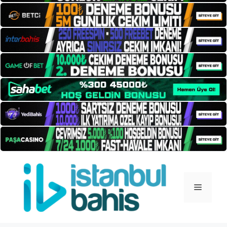
İçeriğe
atla
Menü