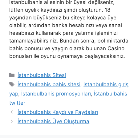
İstanbulbahis ailesinin bir üyesi değilseniz,
lütfen üyelik kaydınızı şimdi oluşturun. 18
yaşından büyükseniz bu siteye kolayca üye
olabilir, ardından banka hesabınızı veya sanal
hesabınızı kullanarak para yatırma işleminizi
tamamlayabilirsiniz. Bundan sonra, bol miktarda
bahis bonusu ve yaygın olarak bulunan Casino
bonusları ile oyunu oynamaya başlayacaksınız.
Kategoriler
İstanbulbahis Sitesi
Etiketler
İstanbulbahis bahis sitesi
,
istanbulbahis giriş
yap
,
İstanbulbahis promosyonları
,
İstanbulbahis
twitter
İstanbulbahis Kaydı ve Faydaları
İstanbulbahis Üye Oluşturma