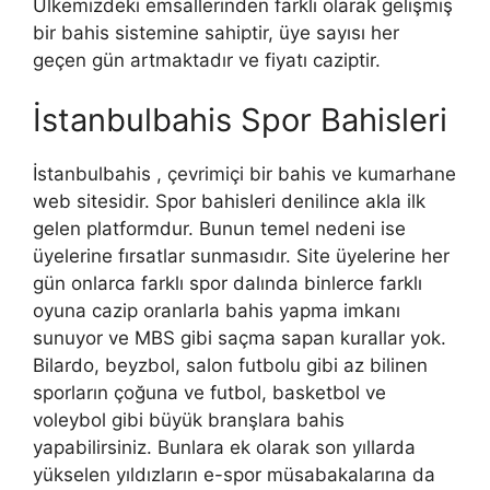
Ülkemizdeki emsallerinden farklı olarak gelişmiş
bir bahis sistemine sahiptir, üye sayısı her
geçen gün artmaktadır ve fiyatı caziptir.
İstanbulbahis Spor Bahisleri
İstanbulbahis , çevrimiçi bir bahis ve kumarhane
web sitesidir. Spor bahisleri denilince akla ilk
gelen platformdur. Bunun temel nedeni ise
üyelerine fırsatlar sunmasıdır. Site üyelerine her
gün onlarca farklı spor dalında binlerce farklı
oyuna cazip oranlarla bahis yapma imkanı
sunuyor ve MBS gibi saçma sapan kurallar yok.
Bilardo, beyzbol, salon futbolu gibi az bilinen
sporların çoğuna ve futbol, ​​basketbol ve
voleybol gibi büyük branşlara bahis
yapabilirsiniz. Bunlara ek olarak son yıllarda
yükselen yıldızların e-spor müsabakalarına da