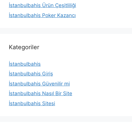
İstanbulbahis Ürün Çeşitliliği
İstanbulbahis Poker Kazancı
Kategoriler
İstanbulbahis
İstanbulbahis Giriş
İstanbulbahis Güvenilir mi
İstanbulbahis Nasıl Bir Site
İstanbulbahis Sitesi