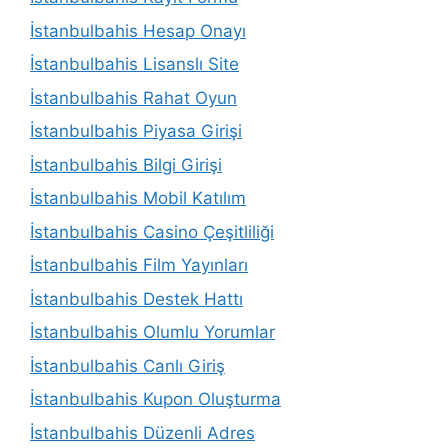
İstanbulbahis Hesap Onayı
İstanbulbahis Lisanslı Site
İstanbulbahis Rahat Oyun
İstanbulbahis Piyasa Girişi
İstanbulbahis Bilgi Girişi
İstanbulbahis Mobil Katılım
İstanbulbahis Casino Çeşitliliği
İstanbulbahis Film Yayınları
İstanbulbahis Destek Hattı
İstanbulbahis Olumlu Yorumlar
İstanbulbahis Canlı Giriş
İstanbulbahis Kupon Oluşturma
İstanbulbahis Düzenli Adres