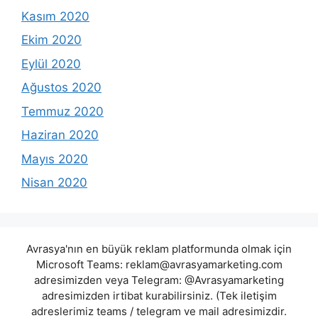
Kasım 2020
Ekim 2020
Eylül 2020
Ağustos 2020
Temmuz 2020
Haziran 2020
Mayıs 2020
Nisan 2020
Avrasya'nın en büyük reklam platformunda olmak için
Microsoft Teams:
reklam@avrasyamarketing.com
adresimizden veya Telegram: @Avrasyamarketing
adresimizden irtibat kurabilirsiniz. (Tek iletişim
adreslerimiz teams / telegram ve mail adresimizdir.