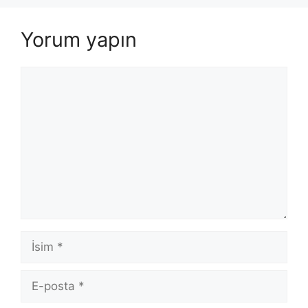
Yorum yapın
Yorum
İsim
E-
posta