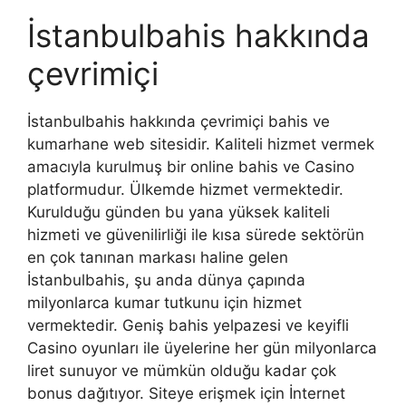
İstanbulbahis hakkında
çevrimiçi
İstanbulbahis hakkında çevrimiçi bahis ve
kumarhane web sitesidir. Kaliteli hizmet vermek
amacıyla kurulmuş bir online bahis ve Casino
platformudur. Ülkemde hizmet vermektedir.
Kurulduğu günden bu yana yüksek kaliteli
hizmeti ve güvenilirliği ile kısa sürede sektörün
en çok tanınan markası haline gelen
İstanbulbahis, şu anda dünya çapında
milyonlarca kumar tutkunu için hizmet
vermektedir. Geniş bahis yelpazesi ve keyifli
Casino oyunları ile üyelerine her gün milyonlarca
liret sunuyor ve mümkün olduğu kadar çok
bonus dağıtıyor. Siteye erişmek için İnternet