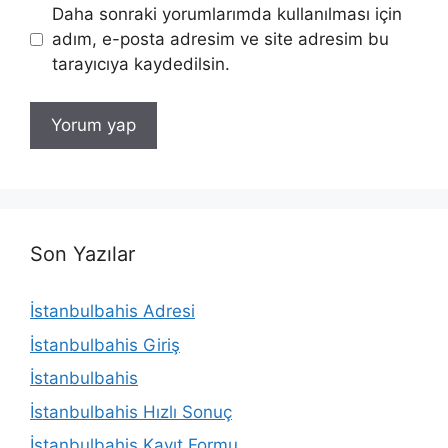
İnternet
Daha sonraki yorumlarımda kullanılması için
sitesi
adım, e-posta adresim ve site adresim bu
tarayıcıya kaydedilsin.
Son Yazılar
İstanbulbahis Adresi
İstanbulbahis Giriş
İstanbulbahis
İstanbulbahis Hızlı Sonuç
İstanbulbahis Kayıt Formu