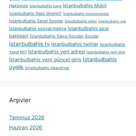
İstanbulbahis Mobil
Hakkında
İstanbulbahis kayıt
İstanbulbahis Nasıl Girerim?
İstanbulbahis promosyonları
İstanbulbahis Sanal Sporlar
İstanbulbahis sitesi
İstanbulbahis slot
İstanbulbahis spor
İstanbulbahis sosyal medya
bahisleri
İstanbulbahis Sıkça Sorulan Sorular
İstanbulbahis tv
İstanbulbahis twitter
İstanbulbahis
İstanbulbahis yeni adresi
Yasal Mı?
İstanbulbahis yeni giriş
İstanbulbahis
İstanbulbahis yeni güncel giriş
üyelik
İstanbulbahis şikayetvar
Arşivler
Temmuz 2026
Haziran 2026