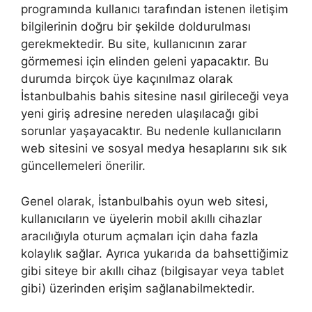
programında kullanıcı tarafından istenen iletişim
bilgilerinin doğru bir şekilde doldurulması
gerekmektedir. Bu site, kullanıcının zarar
görmemesi için elinden geleni yapacaktır. Bu
durumda birçok üye kaçınılmaz olarak
İstanbulbahis bahis sitesine nasıl girileceği veya
yeni giriş adresine nereden ulaşılacağı gibi
sorunlar yaşayacaktır. Bu nedenle kullanıcıların
web sitesini ve sosyal medya hesaplarını sık sık
güncellemeleri önerilir.
Genel olarak, İstanbulbahis oyun web sitesi,
kullanıcıların ve üyelerin mobil akıllı cihazlar
aracılığıyla oturum açmaları için daha fazla
kolaylık sağlar. Ayrıca yukarıda da bahsettiğimiz
gibi siteye bir akıllı cihaz (bilgisayar veya tablet
gibi) üzerinden erişim sağlanabilmektedir.