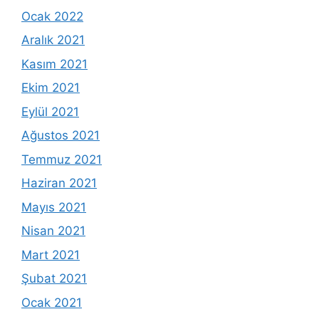
Ocak 2022
Aralık 2021
Kasım 2021
Ekim 2021
Eylül 2021
Ağustos 2021
Temmuz 2021
Haziran 2021
Mayıs 2021
Nisan 2021
Mart 2021
Şubat 2021
Ocak 2021