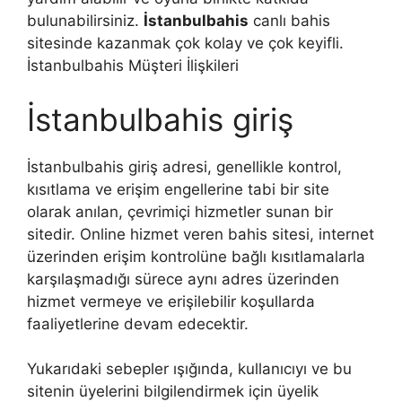
bulunabilirsiniz.
İstanbulbahis
canlı bahis
sitesinde kazanmak çok kolay ve çok keyifli.
İstanbulbahis Müşteri İlişkileri
İstanbulbahis giriş
İstanbulbahis giriş adresi, genellikle kontrol,
kısıtlama ve erişim engellerine tabi bir site
olarak anılan, çevrimiçi hizmetler sunan bir
sitedir. Online hizmet veren bahis sitesi, internet
üzerinden erişim kontrolüne bağlı kısıtlamalarla
karşılaşmadığı sürece aynı adres üzerinden
hizmet vermeye ve erişilebilir koşullarda
faaliyetlerine devam edecektir.
Yukarıdaki sebepler ışığında, kullanıcıyı ve bu
sitenin üyelerini bilgilendirmek için üyelik