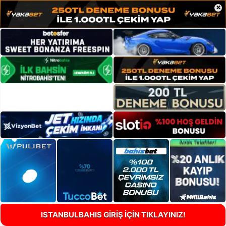
×
ISTANBULBAHIS GİRİŞ İÇİN TIKLAYINIZ!