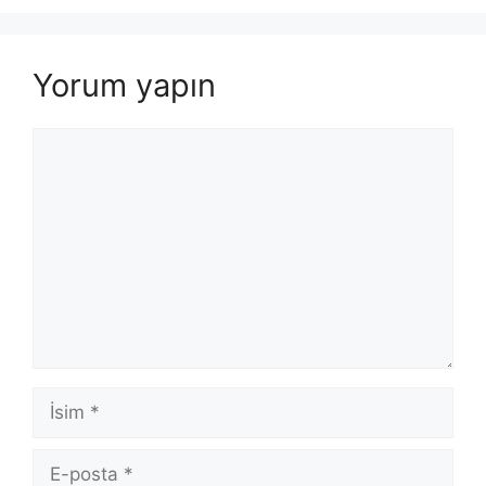
Yorum yapın
Yorum
İsim
E-