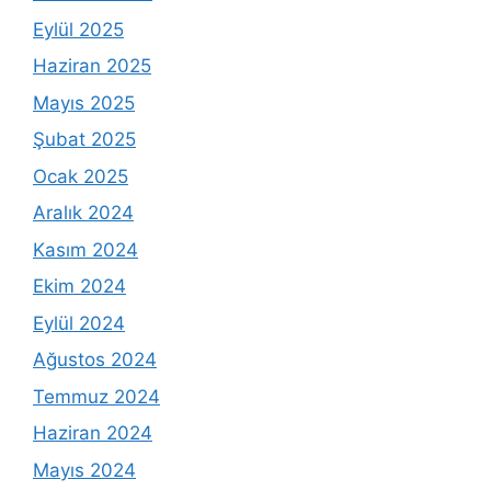
Eylül 2025
Haziran 2025
Mayıs 2025
Şubat 2025
Ocak 2025
Aralık 2024
Kasım 2024
Ekim 2024
Eylül 2024
Ağustos 2024
Temmuz 2024
Haziran 2024
Mayıs 2024