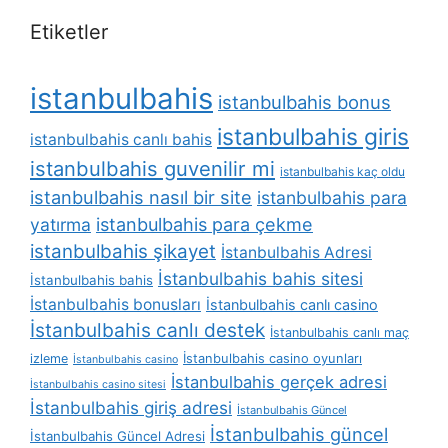
Etiketler
istanbulbahis
istanbulbahis bonus
istanbulbahis giris
istanbulbahis canlı bahis
istanbulbahis guvenilir mi
istanbulbahis kaç oldu
istanbulbahis nasıl bir site
istanbulbahis para
yatırma
istanbulbahis para çekme
istanbulbahis şikayet
İstanbulbahis Adresi
İstanbulbahis bahis sitesi
İstanbulbahis bahis
İstanbulbahis bonusları
İstanbulbahis canlı casino
İstanbulbahis canlı destek
İstanbulbahis canlı maç
İstanbulbahis casino oyunları
izleme
İstanbulbahis casino
İstanbulbahis gerçek adresi
İstanbulbahis casino sitesi
İstanbulbahis giriş adresi
İstanbulbahis Güncel
İstanbulbahis güncel
İstanbulbahis Güncel Adresi