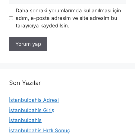
posta
İnternet
Daha sonraki yorumlarımda kullanılması için
sitesi
adım, e-posta adresim ve site adresim bu
tarayıcıya kaydedilsin.
Son Yazılar
İstanbulbahis Adresi
İstanbulbahis Giriş
İstanbulbahis
İstanbulbahis Hızlı Sonuç