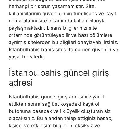
herhangi bir sorun yaşamamıştır. Site,
kullanıcılarının güvenliği için tüm lisans ve kayıt
numaralarını site ortamında kullanıcılarıyla
paylaşmaktadır. Lisans bilgilerinizi site
ortamında görüntüleyebilir ve bazı bölümlere
ayrılmış sitelerden bu bilgileri onaylayabilirsiniz.
İstanbulbahis bahis sitesi tamamen güvenilir ve
yasal bir sitedir.
İstanbulbahis güncel giriş
adresi
İstanbulbahis güncel giriş adresini ziyaret
ettikten sonra sağ üst köşedeki kayıt ol
butonuna basacak ve ilk üyelik oluşturan siz
olacaksınız. Bu alandan talep ettiğiniz hesap,
kişisel ve etkileşim bilgilerini eksiksiz ve