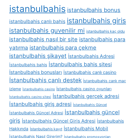
istanbulbahis
istanbulbahis bonus
istanbulbahis giris
istanbulbahis canlı bahis
istanbulbahis guvenilir mi
istanbulbahis kaç oldu
istanbulbahis nasıl bir site
istanbulbahis para
yatırma
istanbulbahis para çekme
istanbulbahis şikayet
İstanbulbahis Adresi
İstanbulbahis bahis sitesi
İstanbulbahis bahis
İstanbulbahis bonusları
İstanbulbahis canlı casino
İstanbulbahis canlı destek
İstanbulbahis canlı maç
İstanbulbahis casino oyunları
izleme
İstanbulbahis casino
İstanbulbahis gerçek adresi
İstanbulbahis casino sitesi
İstanbulbahis giriş adresi
İstanbulbahis Güncel
İstanbulbahis güncel
İstanbulbahis Güncel Adresi
giriş
İstanbulbahis Güncel Giriş Adresi
İstanbulbahis
İstanbulbahis Mobil
Hakkında
İstanbulbahis kayıt
İstanbulbahis Nasıl Girerim?
İstanbulbahis promosyonları