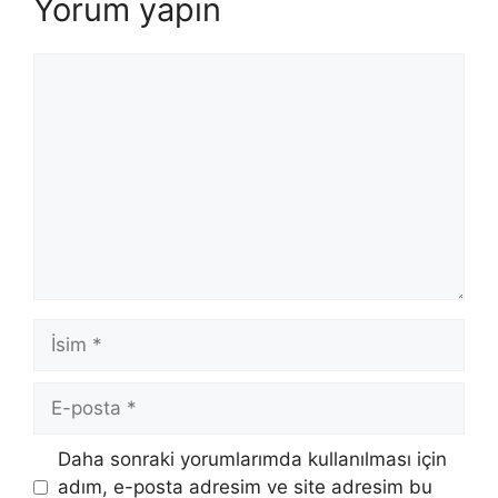
Yorum yapın
Yorum
İsim
E-
posta
İnternet
Daha sonraki yorumlarımda kullanılması için
sitesi
adım, e-posta adresim ve site adresim bu