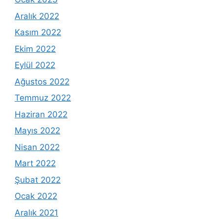
Aralık 2022
Kasım 2022
Ekim 2022
Eylül 2022
Ağustos 2022
Temmuz 2022
Haziran 2022
Mayıs 2022
Nisan 2022
Mart 2022
Şubat 2022
Ocak 2022
Aralık 2021