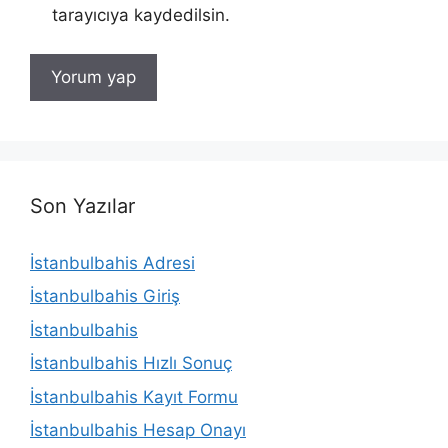
tarayıcıya kaydedilsin.
Son Yazılar
İstanbulbahis Adresi
İstanbulbahis Giriş
İstanbulbahis
İstanbulbahis Hızlı Sonuç
İstanbulbahis Kayıt Formu
İstanbulbahis Hesap Onayı