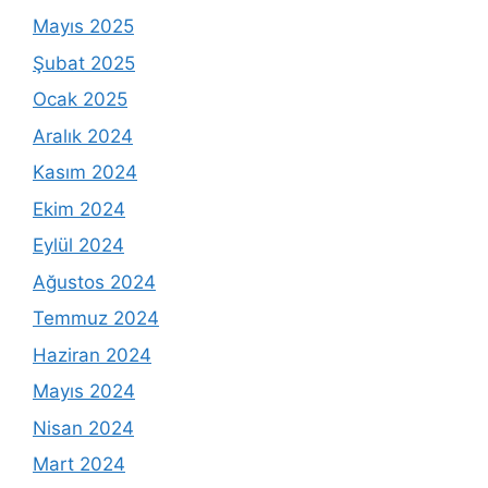
Mayıs 2025
Şubat 2025
Ocak 2025
Aralık 2024
Kasım 2024
Ekim 2024
Eylül 2024
Ağustos 2024
Temmuz 2024
Haziran 2024
Mayıs 2024
Nisan 2024
Mart 2024