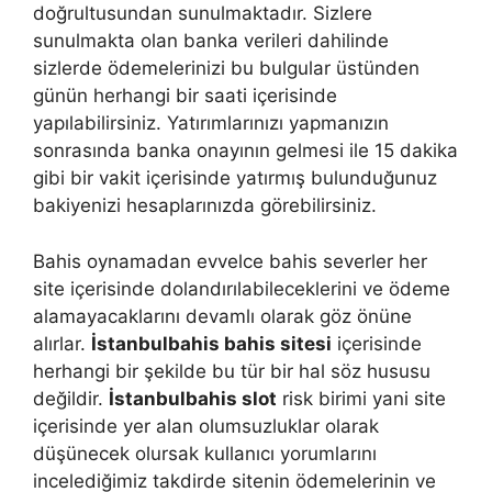
doğrultusundan sunulmaktadır. Sizlere
sunulmakta olan banka verileri dahilinde
sizlerde ödemelerinizi bu bulgular üstünden
günün herhangi bir saati içerisinde
yapılabilirsiniz. Yatırımlarınızı yapmanızın
sonrasında banka onayının gelmesi ile 15 dakika
gibi bir vakit içerisinde yatırmış bulunduğunuz
bakiyenizi hesaplarınızda görebilirsiniz.
Bahis oynamadan evvelce bahis severler her
site içerisinde dolandırılabileceklerini ve ödeme
alamayacaklarını devamlı olarak göz önüne
alırlar.
İstanbulbahis bahis sitesi
içerisinde
herhangi bir şekilde bu tür bir hal söz hususu
değildir.
İstanbulbahis slot
risk birimi yani site
içerisinde yer alan olumsuzluklar olarak
düşünecek olursak kullanıcı yorumlarını
incelediğimiz takdirde sitenin ödemelerinin ve