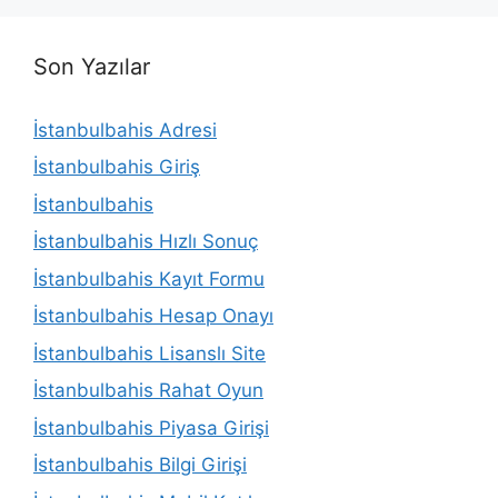
Son Yazılar
İstanbulbahis Adresi
İstanbulbahis Giriş
İstanbulbahis
İstanbulbahis Hızlı Sonuç
İstanbulbahis Kayıt Formu
İstanbulbahis Hesap Onayı
İstanbulbahis Lisanslı Site
İstanbulbahis Rahat Oyun
İstanbulbahis Piyasa Girişi
İstanbulbahis Bilgi Girişi