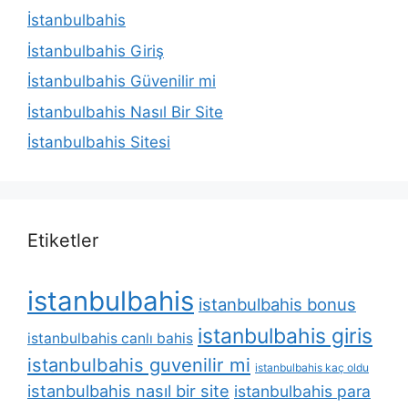
İstanbulbahis
İstanbulbahis Giriş
İstanbulbahis Güvenilir mi
İstanbulbahis Nasıl Bir Site
İstanbulbahis Sitesi
Etiketler
istanbulbahis
istanbulbahis bonus
istanbulbahis giris
istanbulbahis canlı bahis
istanbulbahis guvenilir mi
istanbulbahis kaç oldu
istanbulbahis nasıl bir site
istanbulbahis para