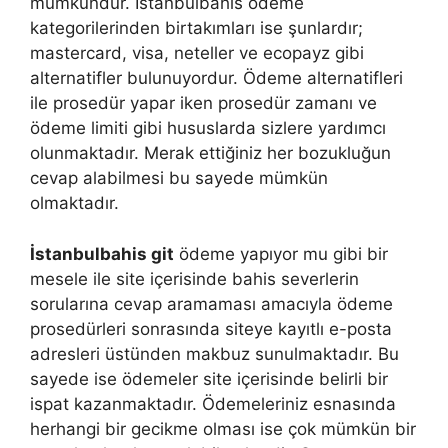
mümkündür. İstanbulbahis ödeme
kategorilerinden birtakımları ise şunlardır;
mastercard, visa, neteller ve ecopayz gibi
alternatifler bulunuyordur. Ödeme alternatifleri
ile prosedür yapar iken prosedür zamanı ve
ödeme limiti gibi hususlarda sizlere yardımcı
olunmaktadır. Merak ettiğiniz her bozukluğun
cevap alabilmesi bu sayede mümkün
olmaktadır.
İstanbulbahis git
ödeme yapıyor mu gibi bir
mesele ile site içerisinde bahis severlerin
sorularına cevap aramaması amacıyla ödeme
prosedürleri sonrasında siteye kayıtlı e-posta
adresleri üstünden makbuz sunulmaktadır. Bu
sayede ise ödemeler site içerisinde belirli bir
ispat kazanmaktadır. Ödemeleriniz esnasında
herhangi bir gecikme olması ise çok mümkün bir