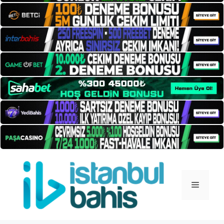
İçeriğe
atla
Menü