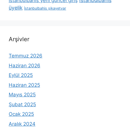
İstanbulbahis
İstanbulbahis yeni güncel giriş
üyelik
İstanbulbahis şikayetvar
Arşivler
Temmuz 2026
Haziran 2026
Eylül 2025
Haziran 2025
Mayıs 2025
Şubat 2025
Ocak 2025
Aralık 2024