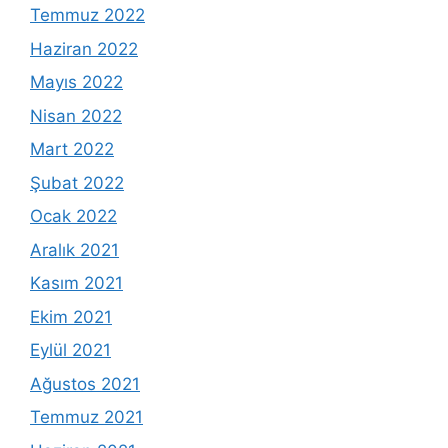
Temmuz 2022
Haziran 2022
Mayıs 2022
Nisan 2022
Mart 2022
Şubat 2022
Ocak 2022
Aralık 2021
Kasım 2021
Ekim 2021
Eylül 2021
Ağustos 2021
Temmuz 2021