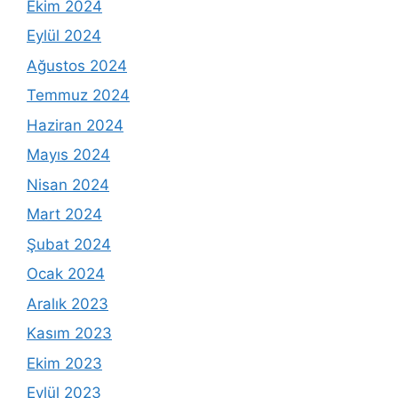
Ekim 2024
Eylül 2024
Ağustos 2024
Temmuz 2024
Haziran 2024
Mayıs 2024
Nisan 2024
Mart 2024
Şubat 2024
Ocak 2024
Aralık 2023
Kasım 2023
Ekim 2023
Eylül 2023