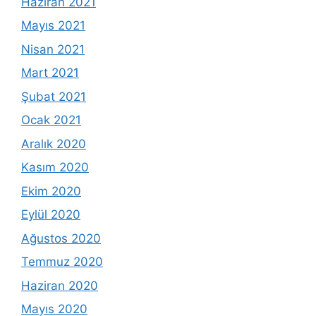
Haziran 2021
Mayıs 2021
Nisan 2021
Mart 2021
Şubat 2021
Ocak 2021
Aralık 2020
Kasım 2020
Ekim 2020
Eylül 2020
Ağustos 2020
Temmuz 2020
Haziran 2020
Mayıs 2020