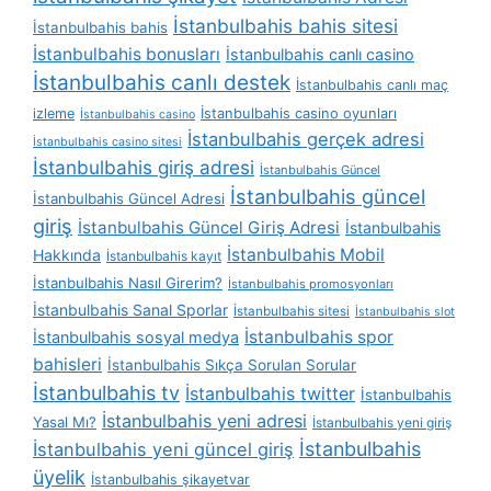
İstanbulbahis bahis sitesi
İstanbulbahis bahis
İstanbulbahis bonusları
İstanbulbahis canlı casino
İstanbulbahis canlı destek
İstanbulbahis canlı maç
İstanbulbahis casino oyunları
izleme
İstanbulbahis casino
İstanbulbahis gerçek adresi
İstanbulbahis casino sitesi
İstanbulbahis giriş adresi
İstanbulbahis Güncel
İstanbulbahis güncel
İstanbulbahis Güncel Adresi
giriş
İstanbulbahis Güncel Giriş Adresi
İstanbulbahis
İstanbulbahis Mobil
Hakkında
İstanbulbahis kayıt
İstanbulbahis Nasıl Girerim?
İstanbulbahis promosyonları
İstanbulbahis Sanal Sporlar
İstanbulbahis sitesi
İstanbulbahis slot
İstanbulbahis spor
İstanbulbahis sosyal medya
bahisleri
İstanbulbahis Sıkça Sorulan Sorular
İstanbulbahis tv
İstanbulbahis twitter
İstanbulbahis
İstanbulbahis yeni adresi
Yasal Mı?
İstanbulbahis yeni giriş
İstanbulbahis
İstanbulbahis yeni güncel giriş
üyelik
İstanbulbahis şikayetvar