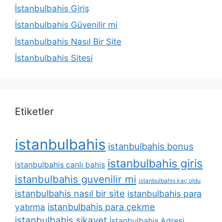
İstanbulbahis Giriş
İstanbulbahis Güvenilir mi
İstanbulbahis Nasıl Bir Site
İstanbulbahis Sitesi
Etiketler
istanbulbahis
istanbulbahis bonus
istanbulbahis giris
istanbulbahis canlı bahis
istanbulbahis guvenilir mi
istanbulbahis kaç oldu
istanbulbahis nasıl bir site
istanbulbahis para
yatırma
istanbulbahis para çekme
istanbulbahis şikayet
İstanbulbahis Adresi