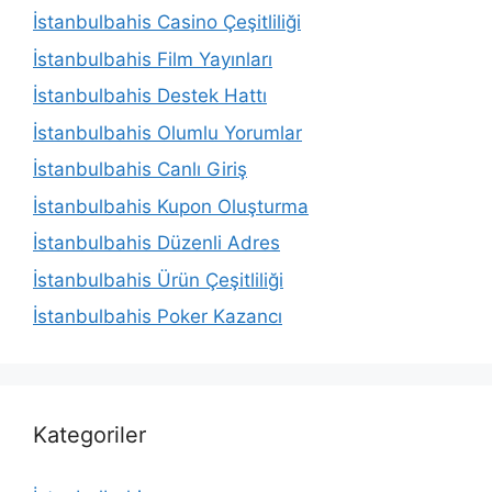
İstanbulbahis Casino Çeşitliliği
İstanbulbahis Film Yayınları
İstanbulbahis Destek Hattı
İstanbulbahis Olumlu Yorumlar
İstanbulbahis Canlı Giriş
İstanbulbahis Kupon Oluşturma
İstanbulbahis Düzenli Adres
İstanbulbahis Ürün Çeşitliliği
İstanbulbahis Poker Kazancı
Kategoriler