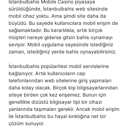
İstanbulbahis Mobile Casino piyasaya
sürüldüğünde, İstanbulbahis web sitesinde
mobil cihaz yoktu. Ama şimdi site daha da
büyüdü. Bu sayede kullanıcılara mobil erişim de
sağlamaktadır. Bu kararlılıkla, artık birçok
müşteri nereye giderse gitsin bahis oynamayı
seviyor. Mobil uygulama sayesinde istediğiniz
zaman, istediğiniz yerde bahis oynayabilirsiniz.
İstanbulbahis popülaritesi mobil servislerine
bağlanıyor. Artık kullanıcıların cep
telefonlarından web sitelerine giriş yapmaları
daha kolay olacak. Birçok kişi bilgisayarlarından
siteye birden çok kez erişemez. Bunun için
genellikle dizüstü bilgisayar tipi bir cihazı
yanlarında taşımaları gerekir. Ancak mobil erişim
ile İstanbulbahis bu hayal kırıklığına net bir
çözüm sunuyor.