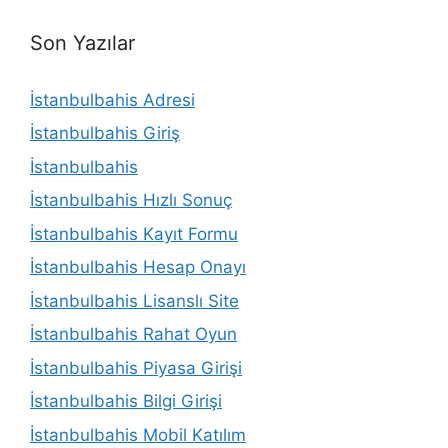
Son Yazılar
İstanbulbahis Adresi
İstanbulbahis Giriş
İstanbulbahis
İstanbulbahis Hızlı Sonuç
İstanbulbahis Kayıt Formu
İstanbulbahis Hesap Onayı
İstanbulbahis Lisanslı Site
İstanbulbahis Rahat Oyun
İstanbulbahis Piyasa Girişi
İstanbulbahis Bilgi Girişi
İstanbulbahis Mobil Katılım