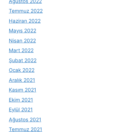
Ağustos 2022
Temmuz 2022
Haziran 2022
Mayıs 2022
Nisan 2022
Mart 2022
Şubat 2022
Ocak 2022
Aralık 2021
Kasım 2021
Ekim 2021
Eylül 2021
Ağustos 2021
Temmuz 2021