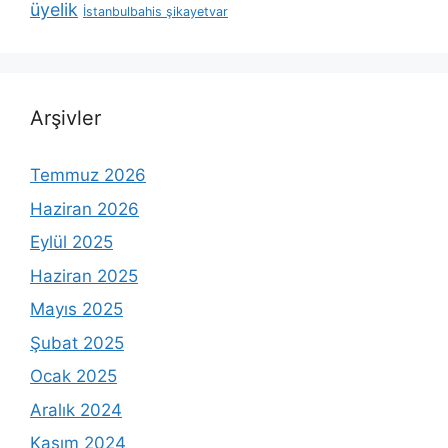
üyelik
İstanbulbahis şikayetvar
Arşivler
Temmuz 2026
Haziran 2026
Eylül 2025
Haziran 2025
Mayıs 2025
Şubat 2025
Ocak 2025
Aralık 2024
Kasım 2024