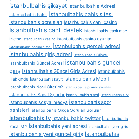
istanbulbahis şikayet
İstanbulbahis Adresi
İstanbulbahis bahis sitesi
İstanbulbahis bahis
İstanbulbahis bonusları
İstanbulbahis canlı casino
İstanbulbahis canlı destek
İstanbulbahis canlı maç
İstanbulbahis casino oyunları
izleme
İstanbulbahis casino
İstanbulbahis gerçek adresi
İstanbulbahis casino sitesi
İstanbulbahis giriş adresi
İstanbulbahis Güncel
İstanbulbahis güncel
İstanbulbahis Güncel Adresi
giriş
İstanbulbahis Güncel Giriş Adresi
İstanbulbahis
İstanbulbahis Mobil
Hakkında
İstanbulbahis kayıt
İstanbulbahis Nasıl Girerim?
İstanbulbahis promosyonları
İstanbulbahis Sanal Sporlar
İstanbulbahis sitesi
İstanbulbahis slot
İstanbulbahis spor
İstanbulbahis sosyal medya
bahisleri
İstanbulbahis Sıkça Sorulan Sorular
İstanbulbahis tv
İstanbulbahis twitter
İstanbulbahis
İstanbulbahis yeni adresi
Yasal Mı?
İstanbulbahis yeni giriş
İstanbulbahis
İstanbulbahis yeni güncel giriş