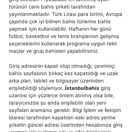
türünün canlı bahis şirketi tarafından
yayınlanmaktadır. Türk Lirası para birimi, Avrupa
çapında çok iyi bilinen bahis türlerine bahis
yapmak için kullanılabilir. Haftanın her günü
futbol, ​​basketbol ve tenis branşlarının gelişmiş
seçeneklerini kullanarak programa uygun tekli
maçlar ve grup bahisleri yapabilirsiniz.
Giriş adresinin kapalı olup olmadığı; çevrimiçi
bahis sayfasının birkaç kez kapatıldığı ve uzak
arka plan, tablet ve bilgisayar üzerinden
erişilebildiği söyleniyor.
İstanbulbahis
giriş
uzantısı için yüzlerce önlem alınmış olsa bile,
tarayıcınızda şu anda erişilebilir olan yeni
sayfaları aramanız gerekir. Bilgi İşlem ve İletişim
İdaresi tarafından kapatılan eski adres yerine
şirketin güncel adresi üzerinden hesabınıza giriş