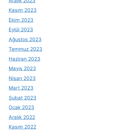
Aralık 2023
Kasım 2023
Ekim 2023
Eylül 2023
Ağustos 2023
Temmuz 2023
Haziran 2023
Mayıs 2023
Nisan 2023
Mart 2023
Şubat 2023
Ocak 2023
Aralık 2022
Kasım 2022