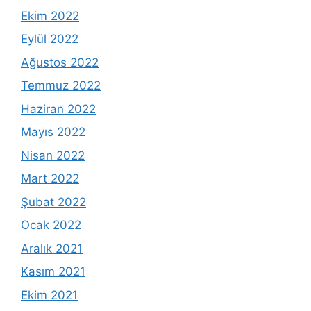
Ekim 2022
Eylül 2022
Ağustos 2022
Temmuz 2022
Haziran 2022
Mayıs 2022
Nisan 2022
Mart 2022
Şubat 2022
Ocak 2022
Aralık 2021
Kasım 2021
Ekim 2021