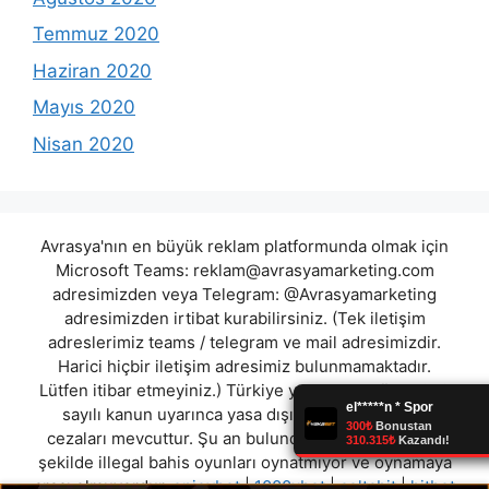
Temmuz 2020
Haziran 2020
Mayıs 2020
Nisan 2020
Avrasya'nın en büyük reklam platformunda olmak için
Microsoft Teams:
reklam@avrasyamarketing.com
adresimizden veya Telegram: @Avrasyamarketing
adresimizden irtibat kurabilirsiniz. (Tek iletişim
adreslerimiz teams / telegram ve mail adresimizdir.
Harici hiçbir iletişim adresimiz bulunmamaktadır.
Lütfen itibar etmeyiniz.) Türkiye yasalarına göre 7258
sayılı kanun uyarınca yasa dışı bahis oynamanın
cezaları mevcuttur. Şu an bulunduğunuz site hiç bir
şekilde illegal bahis oyunları oynatmıyor ve oynamaya
aracı olmuyordur.
enjoybet
|
1000xbet
|
celtabit
|
hitbet