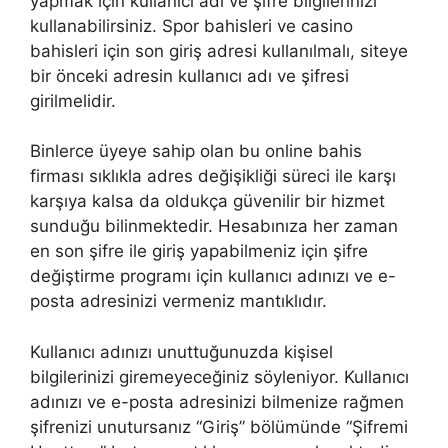
yapmak için kullanıcı adı ve şifre bilgilerinizi
kullanabilirsiniz. Spor bahisleri ve casino
bahisleri için son giriş adresi kullanılmalı, siteye
bir önceki adresin kullanıcı adı ve şifresi
girilmelidir.
Binlerce üyeye sahip olan bu online bahis
firması sıklıkla adres değişikliği süreci ile karşı
karşıya kalsa da oldukça güvenilir bir hizmet
sunduğu bilinmektedir. Hesabınıza her zaman
en son şifre ile giriş yapabilmeniz için şifre
değiştirme programı için kullanıcı adınızı ve e-
posta adresinizi vermeniz mantıklıdır.
Kullanıcı adınızı unuttuğunuzda kişisel
bilgilerinizi giremeyeceğiniz söyleniyor. Kullanıcı
adınızı ve e-posta adresinizi bilmenize rağmen
şifrenizi unutursanız “Giriş” bölümünde “Şifremi