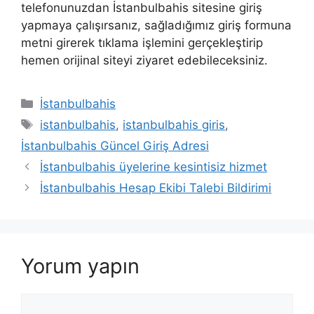
telefonunuzdan İstanbulbahis sitesine giriş
yapmaya çalışırsanız, sağladığımız giriş formuna
metni girerek tıklama işlemini gerçekleştirip
hemen orijinal siteyi ziyaret edebileceksiniz.
Kategoriler
İstanbulbahis
Etiketler
istanbulbahis
,
istanbulbahis giris
,
İstanbulbahis Güncel Giriş Adresi
İstanbulbahis üyelerine kesintisiz hizmet
İstanbulbahis Hesap Ekibi Talebi Bildirimi
Yorum yapın
Yorum