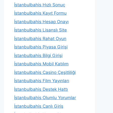
İstanbulbahis Hızlı Sonuç
İstanbulbahis Kayıt Formu
İstanbulbahis Hesap Onayı
İstanbulbahis Lisanslı Site
İstanbulbahis Rahat Oyun
İstanbulbahis Piyasa Girişi
İstanbulbahis Bilgi Girişi
İstanbulbahis Mobil Katılım
İstanbulbahis Casino Çeşitliliği
İstanbulbahis Film Yayınları
İstanbulbahis Destek Hattı
İstanbulbahis Olumlu Yorumlar
İstanbulbahis Canlı Giriş