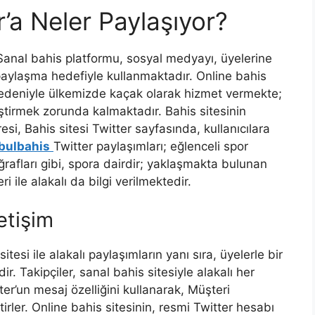
r’a Neler Paylaşıyor?
 Sanal bahis platformu, sosyal medyayı, üyelerine
 paylaşma hedefiyle kullanmaktadır. Online bahis
nedeniyle ülkemizde kaçak olarak hizmet vermekte;
ştirmek zorunda kalmaktadır. Bahis sitesinin
esi, Bahis sitesi Twitter sayfasında, kullanıcılara
bulbahis
Twitter paylaşımları; eğlenceli spor
ğrafları gibi, spora dairdir; yaklaşmakta bulunan
 ile alakalı da bilgi verilmektedir.
etişim
tesi ile alakalı paylaşımların yanı sıra, üyelerle bir
ir. Takipçiler, sanal bahis sitesiyle alakalı her
tter’un mesaj özelliğini kullanarak, Müşteri
rler. Online bahis sitesinin, resmi Twitter hesabı