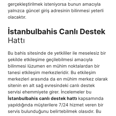
gerçekleştirilmek isteniyorsa bunun amacıyla
yalnızca güncel giriş adresinin bilinmesi yeterli
olacaktır.
İstanbulbahis Canlı Destek
Hattı
Bu bahis sitesinde de yetkililer ile meselesiz bir
şekilde etkileşime geçilebilmesi amacıyla
bilinmesi lüzumen en mühim noktalardan bir
tanesi etkileşim merkezleridir. Bu etkileşim
merkezleri arasında da en mühim merkez olarak
sitenin en alt sağ evresindeki canlı destek
servisi ehemmiyete girer. İncelemeler bu
İstanbulbahis canlı destek hattı
kapsamında
yapıldığında müşterilere 7/24 hizmet veren bir
servis bulunduğunu belirtebilmek olasıdır. Bu