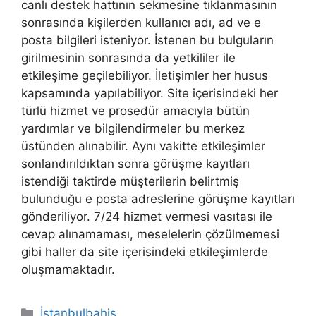
canlı destek hattının sekmesine tıklanmasının
sonrasında kişilerden kullanıcı adı, ad ve e
posta bilgileri isteniyor. İstenen bu bulguların
girilmesinin sonrasında da yetkililer ile
etkileşime geçilebiliyor. İletişimler her husus
kapsamında yapılabiliyor. Site içerisindeki her
türlü hizmet ve prosedür amacıyla bütün
yardımlar ve bilgilendirmeler bu merkez
üstünden alınabilir. Aynı vakitte etkileşimler
sonlandırıldıktan sonra görüşme kayıtları
istendiği taktirde müşterilerin belirtmiş
bulunduğu e posta adreslerine görüşme kayıtları
gönderiliyor. 7/24 hizmet vermesi vasıtası ile
cevap alınamaması, meselelerin çözülmemesi
gibi haller da site içerisindeki etkileşimlerde
oluşmamaktadır.
Kategoriler
İstanbulbahis