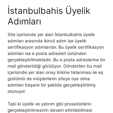
İstanbulbahis Üyelik
Adımları
Site içerisinde yer alan İstanbulbahis üyelik
adımları arasında ikincil adım ise üyelik
sertifikasyon adımlarıdır. Bu üyelik sertifikasyon
adımları ise e posta adresleri üstünden
gerçekleştirilmektedir. Bu e posta adreslerine bir
mail gönderildiği görülüyor. Gönderilen bu mail
içerisinde yer alan onay linkine tıklanması ile eş
güdümlü de müşterilerin siteye üye olma
adımları başarılı bir şekilde gerçekleştirilmiş
olunuyor.
Tabi ki üyelik ve yatırım gibi prosedürlerin
gerçekleştirilmesinin devam ettirilebilmesi