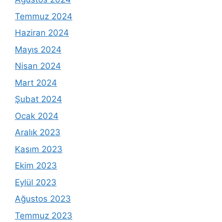
Temmuz 2024
Haziran 2024
Mayıs 2024
Nisan 2024
Mart 2024
Şubat 2024
Ocak 2024
Aralık 2023
Kasım 2023
Ekim 2023
Eylül 2023
Ağustos 2023
Temmuz 2023