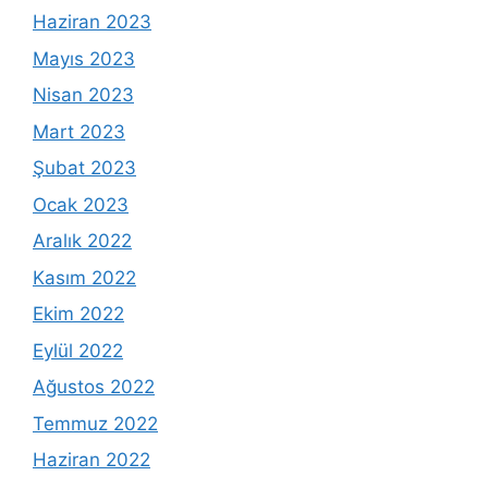
Haziran 2023
Mayıs 2023
Nisan 2023
Mart 2023
Şubat 2023
Ocak 2023
Aralık 2022
Kasım 2022
Ekim 2022
Eylül 2022
Ağustos 2022
Temmuz 2022
Haziran 2022