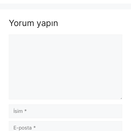
Yorum yapın
Yorum
İsim
E-