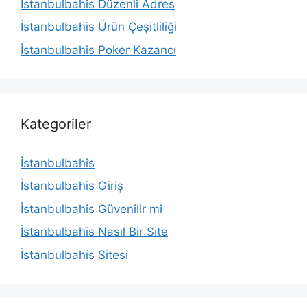
İstanbulbahis Düzenli Adres
İstanbulbahis Ürün Çeşitliliği
İstanbulbahis Poker Kazancı
Kategoriler
İstanbulbahis
İstanbulbahis Giriş
İstanbulbahis Güvenilir mi
İstanbulbahis Nasıl Bir Site
İstanbulbahis Sitesi