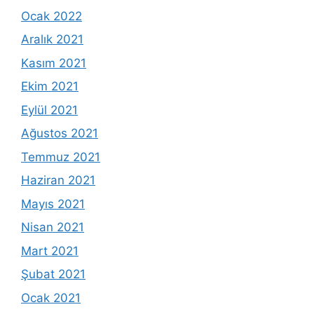
Ocak 2022
Aralık 2021
Kasım 2021
Ekim 2021
Eylül 2021
Ağustos 2021
Temmuz 2021
Haziran 2021
Mayıs 2021
Nisan 2021
Mart 2021
Şubat 2021
Ocak 2021