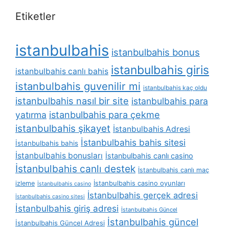
Etiketler
istanbulbahis
istanbulbahis bonus
istanbulbahis giris
istanbulbahis canlı bahis
istanbulbahis guvenilir mi
istanbulbahis kaç oldu
istanbulbahis nasıl bir site
istanbulbahis para
yatırma
istanbulbahis para çekme
istanbulbahis şikayet
İstanbulbahis Adresi
İstanbulbahis bahis sitesi
İstanbulbahis bahis
İstanbulbahis bonusları
İstanbulbahis canlı casino
İstanbulbahis canlı destek
İstanbulbahis canlı maç
İstanbulbahis casino oyunları
izleme
İstanbulbahis casino
İstanbulbahis gerçek adresi
İstanbulbahis casino sitesi
İstanbulbahis giriş adresi
İstanbulbahis Güncel
İstanbulbahis güncel
İstanbulbahis Güncel Adresi