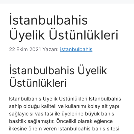
İstanbulbahis
Üyelik Üstünlükleri
22 Ekim 2021
Yazarı:
istanbulbahis
İstanbulbahis Üyelik
Üstünlükleri
İstanbulbahis Üyelik Üstünlükleri İstanbulbahis
sahip olduğu kaliteli ve kullanımı kolay alt yapı
sağlayıcısı vasıtası ile üyelerine büyük bahis
basitlik sağlamıştır. Öncelikli olarak eğlence
ilkesine önem veren İstanbulbahis bahis sitesi