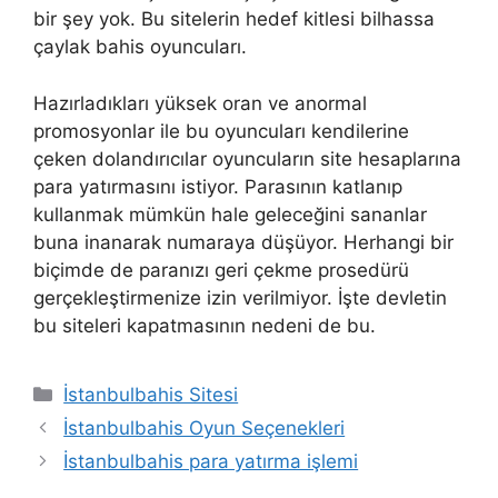
bir şey yok. Bu sitelerin hedef kitlesi bilhassa
çaylak bahis oyuncuları.
Hazırladıkları yüksek oran ve anormal
promosyonlar ile bu oyuncuları kendilerine
çeken dolandırıcılar oyuncuların site hesaplarına
para yatırmasını istiyor. Parasının katlanıp
kullanmak mümkün hale geleceğini sananlar
buna inanarak numaraya düşüyor. Herhangi bir
biçimde de paranızı geri çekme prosedürü
gerçekleştirmenize izin verilmiyor. İşte devletin
bu siteleri kapatmasının nedeni de bu.
Kategoriler
İstanbulbahis Sitesi
İstanbulbahis Oyun Seçenekleri
İstanbulbahis para yatırma işlemi