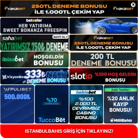
×
ISTANBULBAHIS GİRİŞ İÇİN TIKLAYINIZ!