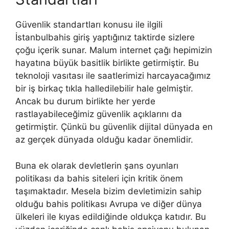
Güvenlik standartları konusu ile ilgili
İstanbulbahis giriş yaptığınız taktirde sizlere
çoğu içerik sunar. Malum internet çağı hepimizin
hayatına büyük basitlik birlikte getirmiştir. Bu
teknoloji vasıtası ile saatlerimizi harcayacağımız
bir iş birkaç tıkla halledilebilir hale gelmiştir.
Ancak bu durum birlikte her yerde
rastlayabileceğimiz güvenlik açıklarını da
getirmiştir. Çünkü bu güvenlik dijital dünyada en
az gerçek dünyada olduğu kadar önemlidir.
Buna ek olarak devletlerin şans oyunları
politikası da bahis siteleri için kritik önem
taşımaktadır. Mesela bizim devletimizin sahip
olduğu bahis politikası Avrupa ve diğer dünya
ülkeleri ile kıyas edildiğinde oldukça katıdır. Bu