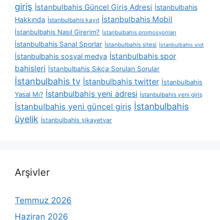
giriş
İstanbulbahis Güncel Giriş Adresi
İstanbulbahis
İstanbulbahis Mobil
Hakkında
İstanbulbahis kayıt
İstanbulbahis Nasıl Girerim?
İstanbulbahis promosyonları
İstanbulbahis Sanal Sporlar
İstanbulbahis sitesi
İstanbulbahis slot
İstanbulbahis spor
İstanbulbahis sosyal medya
bahisleri
İstanbulbahis Sıkça Sorulan Sorular
İstanbulbahis tv
İstanbulbahis twitter
İstanbulbahis
İstanbulbahis yeni adresi
Yasal Mı?
İstanbulbahis yeni giriş
İstanbulbahis
İstanbulbahis yeni güncel giriş
üyelik
İstanbulbahis şikayetvar
Arşivler
Temmuz 2026
Haziran 2026