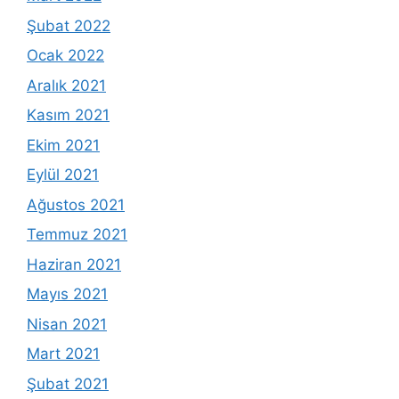
Şubat 2022
Ocak 2022
Aralık 2021
Kasım 2021
Ekim 2021
Eylül 2021
Ağustos 2021
Temmuz 2021
Haziran 2021
Mayıs 2021
Nisan 2021
Mart 2021
Şubat 2021