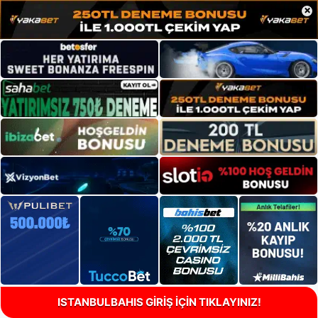
×
ISTANBULBAHIS GİRİŞ İÇİN TIKLAYINIZ!