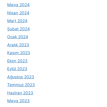
Mayıs 2024
Nisan 2024
Mart 2024
Şubat 2024
Ocak 2024
Aralık 2023
Kasım 2023
Ekim 2023
Eylül 2023
Ağustos 2023
Temmuz 2023
Haziran 2023
Mayıs 2023