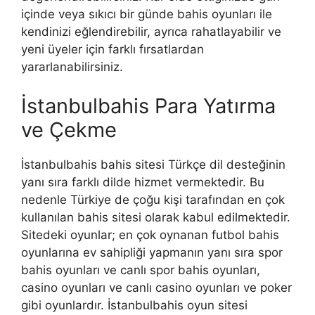
içinde veya sıkıcı bir günde bahis oyunları ile
kendinizi eğlendirebilir, ayrıca rahatlayabilir ve
yeni üyeler için farklı fırsatlardan
yararlanabilirsiniz.
İstanbulbahis Para Yatırma
ve Çekme
İstanbulbahis bahis sitesi Türkçe dil desteğinin
yanı sıra farklı dilde hizmet vermektedir. Bu
nedenle Türkiye de çoğu kişi tarafından en çok
kullanılan bahis sitesi olarak kabul edilmektedir.
Sitedeki oyunlar; en çok oynanan futbol bahis
oyunlarına ev sahipliği yapmanın yanı sıra spor
bahis oyunları ve canlı spor bahis oyunları,
casino oyunları ve canlı casino oyunları ve poker
gibi oyunlardır. İstanbulbahis oyun sitesi