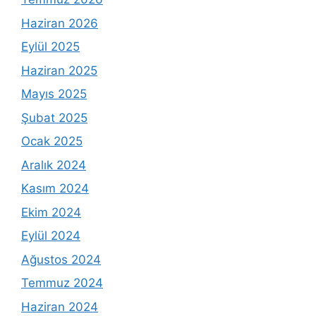
Haziran 2026
Eylül 2025
Haziran 2025
Mayıs 2025
Şubat 2025
Ocak 2025
Aralık 2024
Kasım 2024
Ekim 2024
Eylül 2024
Ağustos 2024
Temmuz 2024
Haziran 2024