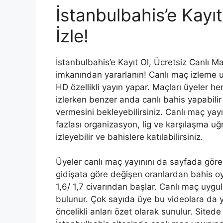
İstanbulbahis’e Kayı
İzle!
İstanbulbahis’e Kayıt Ol, Ücretsiz Canlı Ma
imkanından yararlanın! Canlı maç izleme u
HD özellikli yayın yapar. Maçları üyeler h
izlerken benzer anda canlı bahis yapabili
vermesini bekleyebilirsiniz. Canlı maç yayın
fazlası organizasyon, lig ve karşılaşma uğ
izleyebilir ve bahislere katılabilirsiniz.
Üyeler canlı maç yayınını da sayfada görebil
gidişata göre değişen oranlardan bahis oyn
1,6/ 1,7 civarından başlar. Canlı maç uyg
bulunur. Çok sayıda üye bu videolara da yo
öncelikli anları özet olarak sunulur. Sited