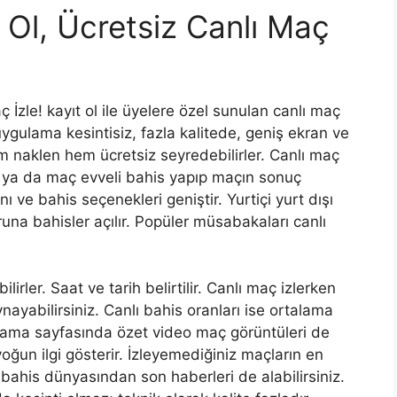
t Ol, Ücretsiz Canlı Maç
ç İzle! kayıt ol ile üyelere özel sunulan canlı maç
ygulama kesintisiz, fazla kalitede, geniş ekran ve
em naklen hem ücretsiz seyredebilirler. Canlı maç
r ya da maç evveli bahis yapıp maçın sonuç
ı ve bahis seçenekleri geniştir. Yurtiçi yurt dışı
runa bahisler açılır. Popüler müsabakaları canlı
irler. Saat ve tarih belirtilir. Canlı maç izlerken
ayabilirsiniz. Canlı bahis oranları ise ortalama
ulama sayfasında özet video maç görüntüleri de
ğun ilgi gösterir. İzleyemediğiniz maçların en
e bahis dünyasından son haberleri de alabilirsiniz.