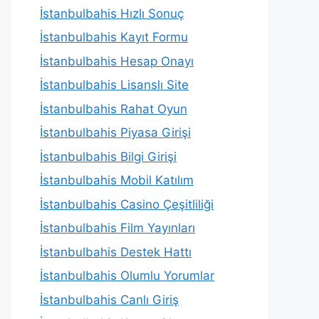
İstanbulbahis Hızlı Sonuç
İstanbulbahis Kayıt Formu
İstanbulbahis Hesap Onayı
İstanbulbahis Lisanslı Site
İstanbulbahis Rahat Oyun
İstanbulbahis Piyasa Girişi
İstanbulbahis Bilgi Girişi
İstanbulbahis Mobil Katılım
İstanbulbahis Casino Çeşitliliği
İstanbulbahis Film Yayınları
İstanbulbahis Destek Hattı
İstanbulbahis Olumlu Yorumlar
İstanbulbahis Canlı Giriş