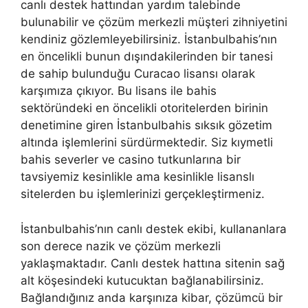
canlı destek hattından yardım talebinde
bulunabilir ve çözüm merkezli müşteri zihniyetini
kendiniz gözlemleyebilirsiniz. İstanbulbahis’nın
en öncelikli bunun dışındakilerinden bir tanesi
de sahip bulunduğu Curacao lisansı olarak
karşımıza çıkıyor. Bu lisans ile bahis
sektöründeki en öncelikli otoritelerden birinin
denetimine giren İstanbulbahis sıksık gözetim
altında işlemlerini sürdürmektedir. Siz kıymetli
bahis severler ve casino tutkunlarına bir
tavsiyemiz kesinlikle ama kesinlikle lisanslı
sitelerden bu işlemlerinizi gerçekleştirmeniz.
İstanbulbahis’nın canlı destek ekibi, kullananlara
son derece nazik ve çözüm merkezli
yaklaşmaktadır. Canlı destek hattına sitenin sağ
alt köşesindeki kutucuktan bağlanabilirsiniz.
Bağlandığınız anda karşınıza kibar, çözümcü bir