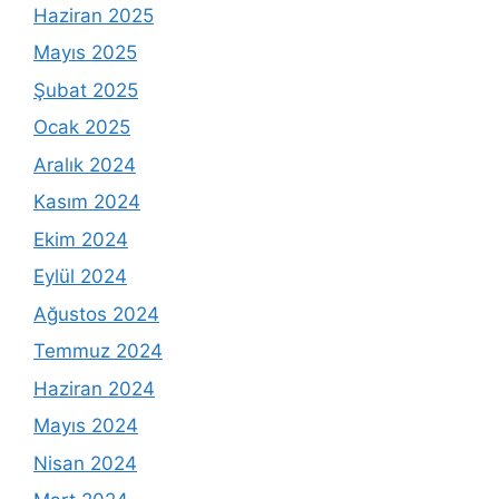
Haziran 2025
Mayıs 2025
Şubat 2025
Ocak 2025
Aralık 2024
Kasım 2024
Ekim 2024
Eylül 2024
Ağustos 2024
Temmuz 2024
Haziran 2024
Mayıs 2024
Nisan 2024