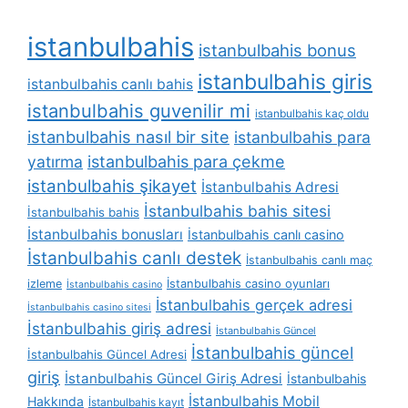
istanbulbahis
istanbulbahis bonus
istanbulbahis giris
istanbulbahis canlı bahis
istanbulbahis guvenilir mi
istanbulbahis kaç oldu
istanbulbahis nasıl bir site
istanbulbahis para
yatırma
istanbulbahis para çekme
istanbulbahis şikayet
İstanbulbahis Adresi
İstanbulbahis bahis sitesi
İstanbulbahis bahis
İstanbulbahis bonusları
İstanbulbahis canlı casino
İstanbulbahis canlı destek
İstanbulbahis canlı maç
İstanbulbahis casino oyunları
izleme
İstanbulbahis casino
İstanbulbahis gerçek adresi
İstanbulbahis casino sitesi
İstanbulbahis giriş adresi
İstanbulbahis Güncel
İstanbulbahis güncel
İstanbulbahis Güncel Adresi
giriş
İstanbulbahis Güncel Giriş Adresi
İstanbulbahis
İstanbulbahis Mobil
Hakkında
İstanbulbahis kayıt