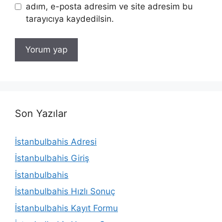
sitesi
adım, e-posta adresim ve site adresim bu
tarayıcıya kaydedilsin.
Son Yazılar
İstanbulbahis Adresi
İstanbulbahis Giriş
İstanbulbahis
İstanbulbahis Hızlı Sonuç
İstanbulbahis Kayıt Formu