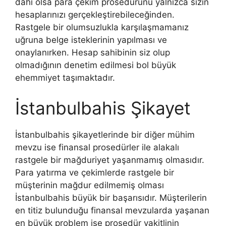
dahi olsa para çekim prosedürünü yalnızca sizin
hesaplarınızı gerçekleştirebileceğinden.
Rastgele bir olumsuzlukla karşılaşmamanız
uğruna belge isteklerinin yapılması ve
onaylanırken. Hesap sahibinin siz olup
olmadığının denetim edilmesi bol büyük
ehemmiyet taşımaktadır.
İstanbulbahis Şikayet
İstanbulbahis şikayetlerinde bir diğer mühim
mevzu ise finansal prosedürler ile alakalı
rastgele bir mağduriyet yaşanmamış olmasıdır.
Para yatırma ve çekimlerde rastgele bir
müşterinin mağdur edilmemiş olması
İstanbulbahis büyük bir başarısıdır. Müşterilerin
en titiz bulunduğu finansal mevzularda yaşanan
en büyük problem ise prosedür vakitlinin