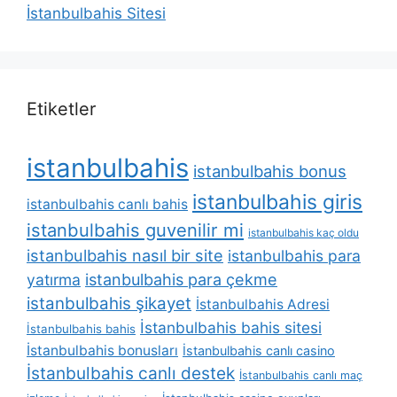
İstanbulbahis Sitesi
Etiketler
istanbulbahis
istanbulbahis bonus
istanbulbahis giris
istanbulbahis canlı bahis
istanbulbahis guvenilir mi
istanbulbahis kaç oldu
istanbulbahis nasıl bir site
istanbulbahis para
yatırma
istanbulbahis para çekme
istanbulbahis şikayet
İstanbulbahis Adresi
İstanbulbahis bahis sitesi
İstanbulbahis bahis
İstanbulbahis bonusları
İstanbulbahis canlı casino
İstanbulbahis canlı destek
İstanbulbahis canlı maç