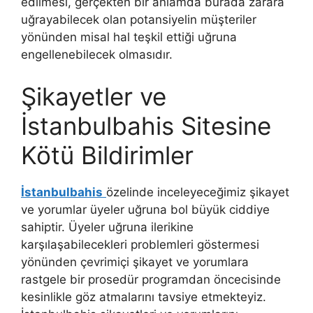
edilmesi, gerçekten bir anlamda burada zarara
uğrayabilecek olan potansiyelin müşteriler
yönünden misal hal teşkil ettiği uğruna
engellenebilecek olmasıdır.
Şikayetler ve
İstanbulbahis Sitesine
Kötü Bildirimler
İstanbulbahis
özelinde inceleyeceğimiz şikayet
ve yorumlar üyeler uğruna bol büyük ciddiye
sahiptir. Üyeler uğruna ilerikine
karşılaşabilecekleri problemleri göstermesi
yönünden çevrimiçi şikayet ve yorumlara
rastgele bir prosedür programdan öncecisinde
kesinlikle göz atmalarını tavsiye etmekteyiz.