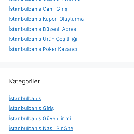
İstanbulbahis Canlı Giriş
İstanbulbahis Kupon Oluşturma
İstanbulbahis Düzenli Adres
İstanbulbahis Ürün Çeşitliliği
İstanbulbahis Poker Kazancı
Kategoriler
İstanbulbahis
İstanbulbahis Giriş
İstanbulbahis Güvenilir mi
İstanbulbahis Nasıl Bir Site