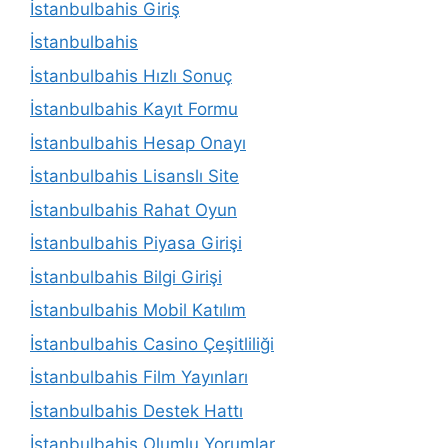
İstanbulbahis Giriş
İstanbulbahis
İstanbulbahis Hızlı Sonuç
İstanbulbahis Kayıt Formu
İstanbulbahis Hesap Onayı
İstanbulbahis Lisanslı Site
İstanbulbahis Rahat Oyun
İstanbulbahis Piyasa Girişi
İstanbulbahis Bilgi Girişi
İstanbulbahis Mobil Katılım
İstanbulbahis Casino Çeşitliliği
İstanbulbahis Film Yayınları
İstanbulbahis Destek Hattı
İstanbulbahis Olumlu Yorumlar