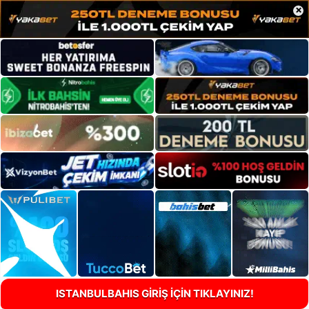
×
ISTANBULBAHIS GİRİŞ İÇİN TIKLAYINIZ!