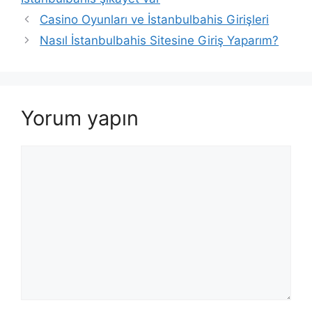
Casino Oyunları ve İstanbulbahis Girişleri
Nasıl İstanbulbahis Sitesine Giriş Yaparım?
Yorum yapın
Yorum