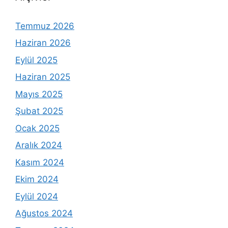
Temmuz 2026
Haziran 2026
Eylül 2025
Haziran 2025
Mayıs 2025
Şubat 2025
Ocak 2025
Aralık 2024
Kasım 2024
Ekim 2024
Eylül 2024
Ağustos 2024