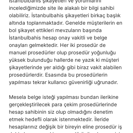
İstanbulbahis şikayetleri ve yorumlarını
incelediğimizde site ile alakalı bir bilgi sahibi
olabiliriz. İstanbulbahis şikayetleri birkaç başlık
altında toplanmaktadır. Genelde müşterilerin en
bol şikayet ettikleri mevzuların başında
İstanbulbahis hesap onay vakitli ve belge
onayları gelmektedir. Her iki prosedür de
manuel prosedürler olup prosedür yoğunluğu
yüksek bulunduğu hallerde ne yazık ki müşteri
şikayetlerinde yer aldığı gibi biraz vakit alabilen
prosedürlerdir. Esasında bu prosedürlerin
yapılması tekrar kullanıcı güvenirliği uğrunadır.
Mesela belge isteği yapılması bundan ilerikine
gerçekleştirilecek para çekim prosedürlerinde
hesap sahibinin siz olup olmadığını denetim
etmek hedefli olarak istenmektedir. İleride
hesaplarınız değişik bir bireyin eline prosedür iş