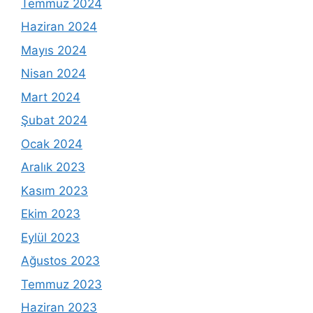
Temmuz 2024
Haziran 2024
Mayıs 2024
Nisan 2024
Mart 2024
Şubat 2024
Ocak 2024
Aralık 2023
Kasım 2023
Ekim 2023
Eylül 2023
Ağustos 2023
Temmuz 2023
Haziran 2023