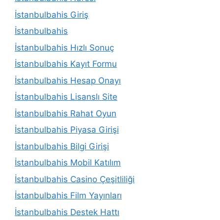
İstanbulbahis Giriş
İstanbulbahis
İstanbulbahis Hızlı Sonuç
İstanbulbahis Kayıt Formu
İstanbulbahis Hesap Onayı
İstanbulbahis Lisanslı Site
İstanbulbahis Rahat Oyun
İstanbulbahis Piyasa Girişi
İstanbulbahis Bilgi Girişi
İstanbulbahis Mobil Katılım
İstanbulbahis Casino Çeşitliliği
İstanbulbahis Film Yayınları
İstanbulbahis Destek Hattı