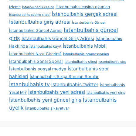
İstanbulbahis casino oyunları
izleme
İstanbulbahis casino
İstanbulbahis gerçek adresi
İstanbulbahis casino sitesi
İstanbulbahis giriş adresi
İstanbulbahis Güncel
İstanbulbahis güncel
İstanbulbahis Güncel Adresi
giriş
İstanbulbahis Güncel Giriş Adresi
İstanbulbahis
İstanbulbahis Mobil
Hakkında
İstanbulbahis kayıt
İstanbulbahis Nasıl Girerim?
İstanbulbahis promosyonları
İstanbulbahis Sanal Sporlar
İstanbulbahis sitesi
İstanbulbahis slot
İstanbulbahis spor
İstanbulbahis sosyal medya
bahisleri
İstanbulbahis Sıkça Sorulan Sorular
İstanbulbahis tv
İstanbulbahis twitter
İstanbulbahis
İstanbulbahis yeni adresi
Yasal Mı?
İstanbulbahis yeni giriş
İstanbulbahis
İstanbulbahis yeni güncel giriş
üyelik
İstanbulbahis şikayetvar