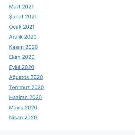
Mart 2021
Şubat 2021
Ocak 2021
Aralık 2020
Kasım 2020
Ekim 2020
Eylül 2020
Ağustos 2020
Temmuz 2020
Haziran 2020
Mayıs 2020
Nisan 2020