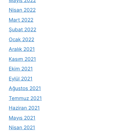
Mayıs 2022
Nisan 2022
Mart 2022
Şubat 2022
Ocak 2022
Aralık 2021
Kasım 2021
Ekim 2021
Eylül 2021
Ağustos 2021
Temmuz 2021
Haziran 2021
Mayıs 2021
Nisan 2021