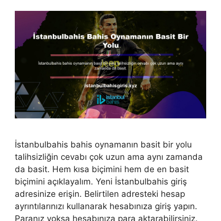
İstanbulbahis bahis oynamanın basit bir yolu
talihsizliğin cevabı çok uzun ama aynı zamanda
da basit. Hem kısa biçimini hem de en basit
biçimini açıklayalım. Yeni İstanbulbahis giriş
adresinize erişin. Belirtilen adresteki hesap
ayrıntılarınızı kullanarak hesabınıza giriş yapın.
Paranız yoksa hesabınıza para aktarabilirsiniz.