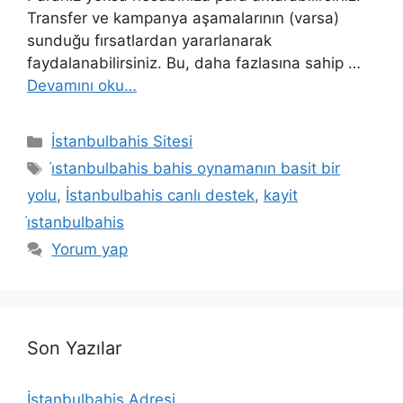
Transfer ve kampanya aşamalarının (varsa)
sunduğu fırsatlardan yararlanarak
faydalanabilirsiniz. Bu, daha fazlasına sahip …
Devamını oku…
Kategoriler
İstanbulbahis Sitesi
Etiketler
i̇stanbulbahis bahis oynamanın basit bir
yolu
,
İstanbulbahis canlı destek
,
kayit
i̇stanbulbahis
Yorum yap
Son Yazılar
İstanbulbahis Adresi