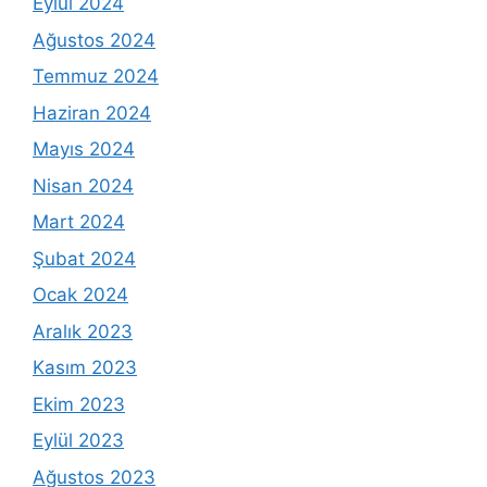
Eylül 2024
Ağustos 2024
Temmuz 2024
Haziran 2024
Mayıs 2024
Nisan 2024
Mart 2024
Şubat 2024
Ocak 2024
Aralık 2023
Kasım 2023
Ekim 2023
Eylül 2023
Ağustos 2023