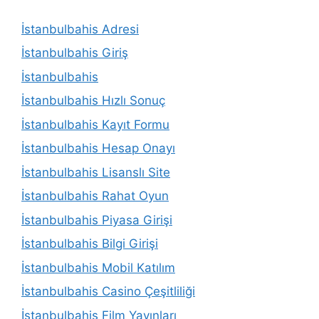
İstanbulbahis Adresi
İstanbulbahis Giriş
İstanbulbahis
İstanbulbahis Hızlı Sonuç
İstanbulbahis Kayıt Formu
İstanbulbahis Hesap Onayı
İstanbulbahis Lisanslı Site
İstanbulbahis Rahat Oyun
İstanbulbahis Piyasa Girişi
İstanbulbahis Bilgi Girişi
İstanbulbahis Mobil Katılım
İstanbulbahis Casino Çeşitliliği
İstanbulbahis Film Yayınları