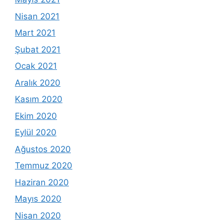
Nisan 2021
Mart 2021
Şubat 2021
Ocak 2021
Aralık 2020
Kasım 2020
Ekim 2020
Eylül 2020
Ağustos 2020
Temmuz 2020
Haziran 2020
Mayıs 2020
Nisan 2020