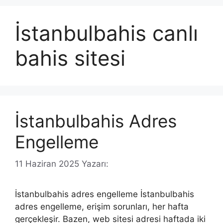
İstanbulbahis canlı
bahis sitesi
İstanbulbahis Adres
Engelleme
11 Haziran 2025
Yazarı:
İstanbulbahis adres engelleme İstanbulbahis
adres engelleme, erişim sorunları, her hafta
gerçekleşir. Bazen, web sitesi adresi haftada iki