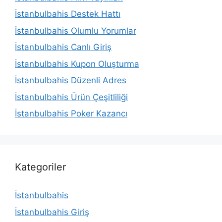
İstanbulbahis Destek Hattı
İstanbulbahis Olumlu Yorumlar
İstanbulbahis Canlı Giriş
İstanbulbahis Kupon Oluşturma
İstanbulbahis Düzenli Adres
İstanbulbahis Ürün Çeşitliliği
İstanbulbahis Poker Kazancı
Kategoriler
İstanbulbahis
İstanbulbahis Giriş