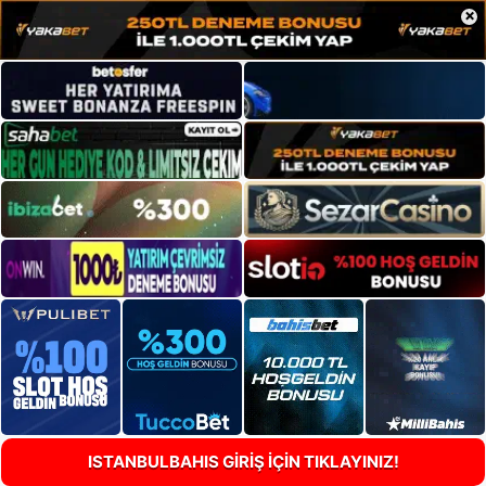
×
ISTANBULBAHIS GİRİŞ İÇİN TIKLAYINIZ!