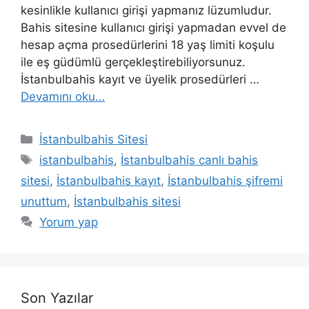
kesinlikle kullanıcı girişi yapmanız lüzumludur.
Bahis sitesine kullanıcı girişi yapmadan evvel de
hesap açma prosedürlerini 18 yaş limiti koşulu
ile eş güdümlü gerçekleştirebiliyorsunuz.
İstanbulbahis kayıt ve üyelik prosedürleri …
Devamını oku…
Kategoriler
İstanbulbahis Sitesi
Etiketler
istanbulbahis
,
İstanbulbahis canlı bahis
sitesi
,
İstanbulbahis kayıt
,
İstanbulbahis şifremi
unuttum
,
İstanbulbahis sitesi
Yorum yap
Son Yazılar