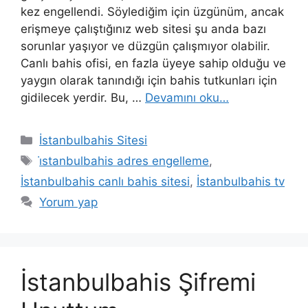
kez engellendi. Söylediğim için üzgünüm, ancak
erişmeye çalıştığınız web sitesi şu anda bazı
sorunlar yaşıyor ve düzgün çalışmıyor olabilir.
Canlı bahis ofisi, en fazla üyeye sahip olduğu ve
yaygın olarak tanındığı için bahis tutkunları için
gidilecek yerdir. Bu, …
Devamını oku…
Kategoriler
İstanbulbahis Sitesi
Etiketler
i̇stanbulbahis adres engelleme
,
İstanbulbahis canlı bahis sitesi
,
İstanbulbahis tv
Yorum yap
İstanbulbahis Şifremi