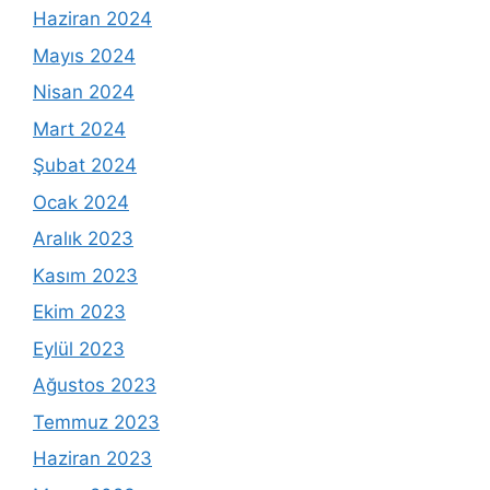
Haziran 2024
Mayıs 2024
Nisan 2024
Mart 2024
Şubat 2024
Ocak 2024
Aralık 2023
Kasım 2023
Ekim 2023
Eylül 2023
Ağustos 2023
Temmuz 2023
Haziran 2023