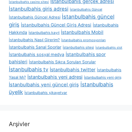
İstanbulbahis gerçek adresi
İstanbulbahis casino sitesi
İstanbulbahis giriş adresi
İstanbulbahis Güncel
İstanbulbahis güncel
İstanbulbahis Güncel Adresi
giriş
İstanbulbahis Güncel Giriş Adresi
İstanbulbahis
İstanbulbahis Mobil
Hakkında
İstanbulbahis kayıt
İstanbulbahis Nasıl Girerim?
İstanbulbahis promosyonları
İstanbulbahis Sanal Sporlar
İstanbulbahis sitesi
İstanbulbahis slot
İstanbulbahis spor
İstanbulbahis sosyal medya
bahisleri
İstanbulbahis Sıkça Sorulan Sorular
İstanbulbahis tv
İstanbulbahis twitter
İstanbulbahis
İstanbulbahis yeni adresi
Yasal Mı?
İstanbulbahis yeni giriş
İstanbulbahis
İstanbulbahis yeni güncel giriş
üyelik
İstanbulbahis şikayetvar
Arşivler