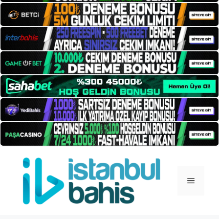
İçeriğe
atla
Menü