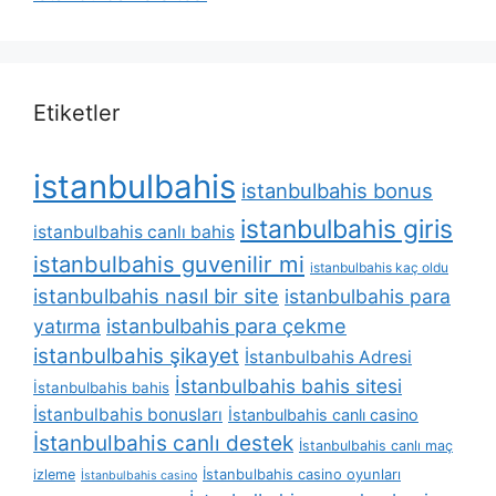
Etiketler
istanbulbahis
istanbulbahis bonus
istanbulbahis giris
istanbulbahis canlı bahis
istanbulbahis guvenilir mi
istanbulbahis kaç oldu
istanbulbahis nasıl bir site
istanbulbahis para
yatırma
istanbulbahis para çekme
istanbulbahis şikayet
İstanbulbahis Adresi
İstanbulbahis bahis sitesi
İstanbulbahis bahis
İstanbulbahis bonusları
İstanbulbahis canlı casino
İstanbulbahis canlı destek
İstanbulbahis canlı maç
İstanbulbahis casino oyunları
izleme
İstanbulbahis casino