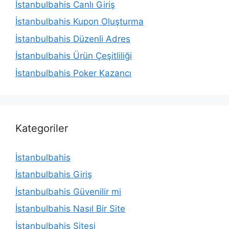
İstanbulbahis Canlı Giriş
İstanbulbahis Kupon Oluşturma
İstanbulbahis Düzenli Adres
İstanbulbahis Ürün Çeşitliliği
İstanbulbahis Poker Kazancı
Kategoriler
İstanbulbahis
İstanbulbahis Giriş
İstanbulbahis Güvenilir mi
İstanbulbahis Nasıl Bir Site
İstanbulbahis Sitesi