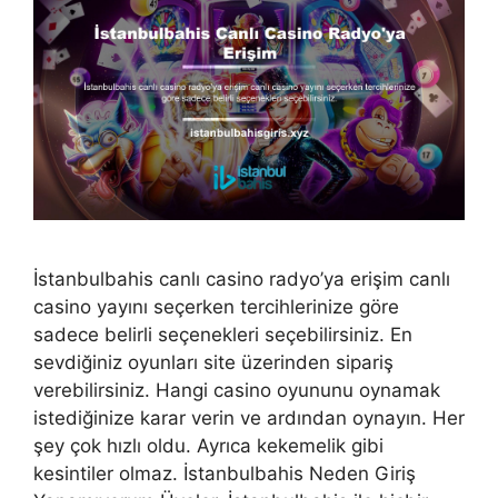
İstanbulbahis canlı casino radyo’ya erişim canlı
casino yayını seçerken tercihlerinize göre
sadece belirli seçenekleri seçebilirsiniz. En
sevdiğiniz oyunları site üzerinden sipariş
verebilirsiniz. Hangi casino oyununu oynamak
istediğinize karar verin ve ardından oynayın. Her
şey çok hızlı oldu. Ayrıca kekemelik gibi
kesintiler olmaz. İstanbulbahis Neden Giriş