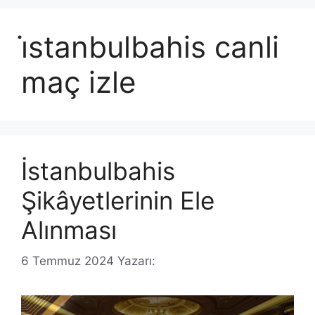
i̇stanbulbahis canli
maç izle
İstanbulbahis
Şikâyetlerinin Ele
Alınması
6 Temmuz 2024
Yazarı: