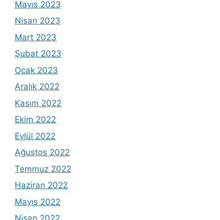
Mayıs 2023
Nisan 2023
Mart 2023
Şubat 2023
Ocak 2023
Aralık 2022
Kasım 2022
Ekim 2022
Eylül 2022
Ağustos 2022
Temmuz 2022
Haziran 2022
Mayıs 2022
Nisan 2022