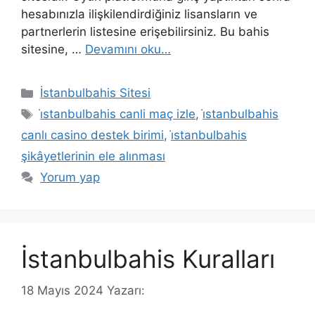
hesabınızla ilişkilendirdiğiniz lisansların ve
partnerlerin listesine erişebilirsiniz. Bu bahis
sitesine, …
Devamını oku…
Kategoriler
İstanbulbahis Sitesi
Etiketler
i̇stanbulbahis canli maç izle
,
i̇stanbulbahis
canlı casino destek birimi
,
i̇stanbulbahis
şikâyetlerinin ele alınması
Yorum yap
İstanbulbahis Kuralları
18 Mayıs 2024
Yazarı: