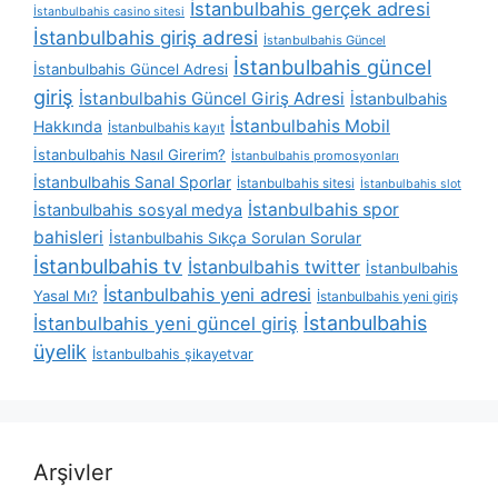
İstanbulbahis gerçek adresi
İstanbulbahis casino sitesi
İstanbulbahis giriş adresi
İstanbulbahis Güncel
İstanbulbahis güncel
İstanbulbahis Güncel Adresi
giriş
İstanbulbahis Güncel Giriş Adresi
İstanbulbahis
İstanbulbahis Mobil
Hakkında
İstanbulbahis kayıt
İstanbulbahis Nasıl Girerim?
İstanbulbahis promosyonları
İstanbulbahis Sanal Sporlar
İstanbulbahis sitesi
İstanbulbahis slot
İstanbulbahis spor
İstanbulbahis sosyal medya
bahisleri
İstanbulbahis Sıkça Sorulan Sorular
İstanbulbahis tv
İstanbulbahis twitter
İstanbulbahis
İstanbulbahis yeni adresi
Yasal Mı?
İstanbulbahis yeni giriş
İstanbulbahis
İstanbulbahis yeni güncel giriş
üyelik
İstanbulbahis şikayetvar
Arşivler