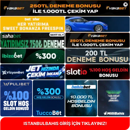
×
ISTANBULBAHIS GİRİŞ İÇİN TIKLAYINIZ!