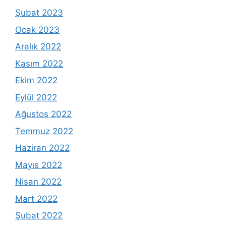
Şubat 2023
Ocak 2023
Aralık 2022
Kasım 2022
Ekim 2022
Eylül 2022
Ağustos 2022
Temmuz 2022
Haziran 2022
Mayıs 2022
Nisan 2022
Mart 2022
Şubat 2022