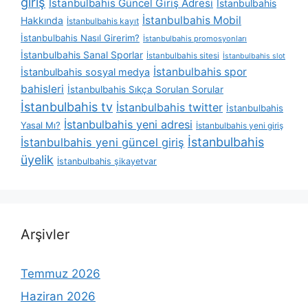
giriş
İstanbulbahis Güncel Giriş Adresi
İstanbulbahis
İstanbulbahis Mobil
Hakkında
İstanbulbahis kayıt
İstanbulbahis Nasıl Girerim?
İstanbulbahis promosyonları
İstanbulbahis Sanal Sporlar
İstanbulbahis sitesi
İstanbulbahis slot
İstanbulbahis spor
İstanbulbahis sosyal medya
bahisleri
İstanbulbahis Sıkça Sorulan Sorular
İstanbulbahis tv
İstanbulbahis twitter
İstanbulbahis
İstanbulbahis yeni adresi
Yasal Mı?
İstanbulbahis yeni giriş
İstanbulbahis
İstanbulbahis yeni güncel giriş
üyelik
İstanbulbahis şikayetvar
Arşivler
Temmuz 2026
Haziran 2026