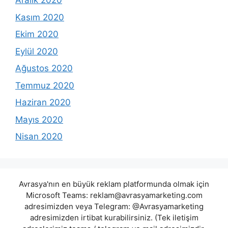
Aralık 2020
Kasım 2020
Ekim 2020
Eylül 2020
Ağustos 2020
Temmuz 2020
Haziran 2020
Mayıs 2020
Nisan 2020
Avrasya'nın en büyük reklam platformunda olmak için
Microsoft Teams:
reklam@avrasyamarketing.com
adresimizden veya Telegram: @Avrasyamarketing
adresimizden irtibat kurabilirsiniz. (Tek iletişim