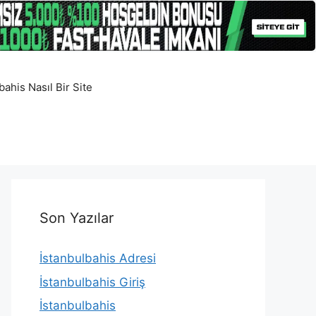
bahis Nasıl Bir Site
Son Yazılar
İstanbulbahis Adresi
İstanbulbahis Giriş
İstanbulbahis