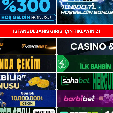
ISTANBULBAHIS GİRİŞ İÇİN TIKLAYINIZ!