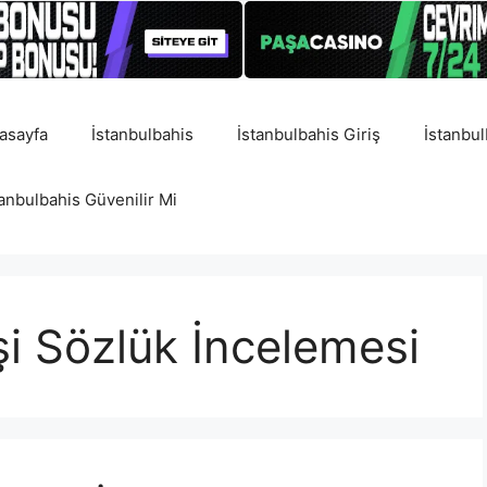
asayfa
İstanbulbahis
İstanbulbahis Giriş
İstanbul
tanbulbahis Güvenilir Mi
şi Sözlük İncelemesi