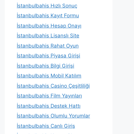
İstanbulbahis Hızlı Sonuç
İstanbulbahis Kayıt Formu
İstanbulbahis Hesap Onayı
İstanbulbahis Lisanslı Site
İstanbulbahis Rahat Oyun
İstanbulbahis Piyasa Girişi
İstanbulbahis Bilgi Girişi
İstanbulbahis Mobil Katılım
İstanbulbahis Casino Çeşitliliği
İstanbulbahis Film Yayınları
İstanbulbahis Destek Hattı
İstanbulbahis Olumlu Yorumlar
İstanbulbahis Canlı Giriş