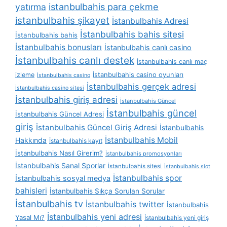
yatırma
istanbulbahis para çekme
istanbulbahis şikayet
İstanbulbahis Adresi
İstanbulbahis bahis sitesi
İstanbulbahis bahis
İstanbulbahis bonusları
İstanbulbahis canlı casino
İstanbulbahis canlı destek
İstanbulbahis canlı maç
İstanbulbahis casino oyunları
izleme
İstanbulbahis casino
İstanbulbahis gerçek adresi
İstanbulbahis casino sitesi
İstanbulbahis giriş adresi
İstanbulbahis Güncel
İstanbulbahis güncel
İstanbulbahis Güncel Adresi
giriş
İstanbulbahis Güncel Giriş Adresi
İstanbulbahis
İstanbulbahis Mobil
Hakkında
İstanbulbahis kayıt
İstanbulbahis Nasıl Girerim?
İstanbulbahis promosyonları
İstanbulbahis Sanal Sporlar
İstanbulbahis sitesi
İstanbulbahis slot
İstanbulbahis spor
İstanbulbahis sosyal medya
bahisleri
İstanbulbahis Sıkça Sorulan Sorular
İstanbulbahis tv
İstanbulbahis twitter
İstanbulbahis
İstanbulbahis yeni adresi
Yasal Mı?
İstanbulbahis yeni giriş