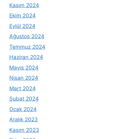
Kasım 2024
Ekim 2024
Eylül 2024
Ağustos 2024
Temmuz 2024
Haziran 2024
Mayıs 2024
Nisan 2024
Mart 2024
Şubat 2024
Ocak 2024
Aralık 2023
Kasım 2023