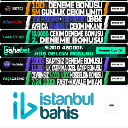
İçeriğe
atla
Menü