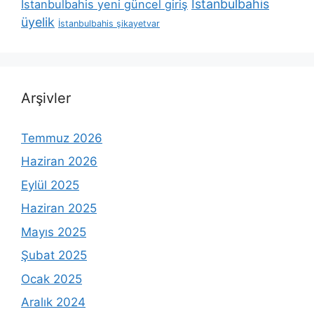
İstanbulbahis
İstanbulbahis yeni güncel giriş
üyelik
İstanbulbahis şikayetvar
Arşivler
Temmuz 2026
Haziran 2026
Eylül 2025
Haziran 2025
Mayıs 2025
Şubat 2025
Ocak 2025
Aralık 2024