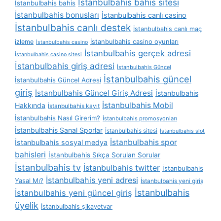
İstanbulbahis bahis sitesi
İstanbulbahis bahis
İstanbulbahis bonusları
İstanbulbahis canlı casino
İstanbulbahis canlı destek
İstanbulbahis canlı maç
İstanbulbahis casino oyunları
izleme
İstanbulbahis casino
İstanbulbahis gerçek adresi
İstanbulbahis casino sitesi
İstanbulbahis giriş adresi
İstanbulbahis Güncel
İstanbulbahis güncel
İstanbulbahis Güncel Adresi
giriş
İstanbulbahis Güncel Giriş Adresi
İstanbulbahis
İstanbulbahis Mobil
Hakkında
İstanbulbahis kayıt
İstanbulbahis Nasıl Girerim?
İstanbulbahis promosyonları
İstanbulbahis Sanal Sporlar
İstanbulbahis sitesi
İstanbulbahis slot
İstanbulbahis spor
İstanbulbahis sosyal medya
bahisleri
İstanbulbahis Sıkça Sorulan Sorular
İstanbulbahis tv
İstanbulbahis twitter
İstanbulbahis
İstanbulbahis yeni adresi
Yasal Mı?
İstanbulbahis yeni giriş
İstanbulbahis
İstanbulbahis yeni güncel giriş
üyelik
İstanbulbahis şikayetvar