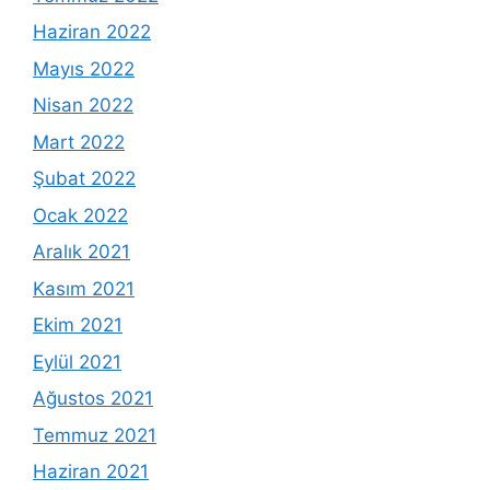
Haziran 2022
Mayıs 2022
Nisan 2022
Mart 2022
Şubat 2022
Ocak 2022
Aralık 2021
Kasım 2021
Ekim 2021
Eylül 2021
Ağustos 2021
Temmuz 2021
Haziran 2021