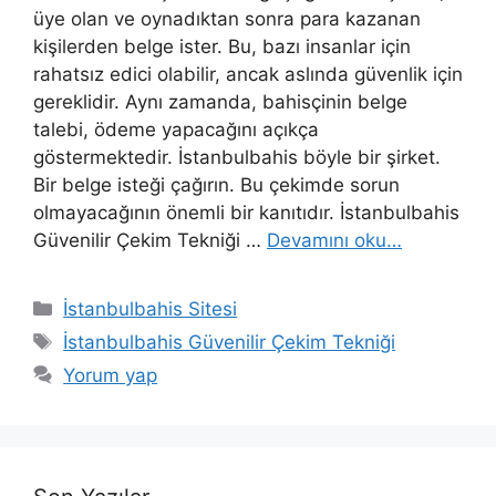
üye olan ve oynadıktan sonra para kazanan
kişilerden belge ister. Bu, bazı insanlar için
rahatsız edici olabilir, ancak aslında güvenlik için
gereklidir. Aynı zamanda, bahisçinin belge
talebi, ödeme yapacağını açıkça
göstermektedir. İstanbulbahis böyle bir şirket.
Bir belge isteği çağırın. Bu çekimde sorun
olmayacağının önemli bir kanıtıdır. İstanbulbahis
Güvenilir Çekim Tekniği …
Devamını oku…
Kategoriler
İstanbulbahis Sitesi
Etiketler
İstanbulbahis Güvenilir Çekim Tekniği
Yorum yap