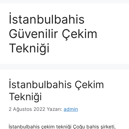
İstanbulbahis
Güvenilir Çekim
Tekniği
İstanbulbahis Çekim
Tekniği
2 Ağustos 2022
Yazarı:
admin
İstanbulbahis çekim tekniği Çoğu bahis şirketi,