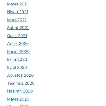
Mayıs 2021
Nisan 2021
Mart 2021
Şubat 2021
Ocak 2021
Aralık 2020
Kasım 2020
Ekim 2020
Eylül 2020
Ağustos 2020
Temmuz 2020
Haziran 2020
Mayıs 2020