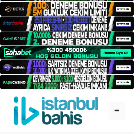
İçeriğe
atla
Menü