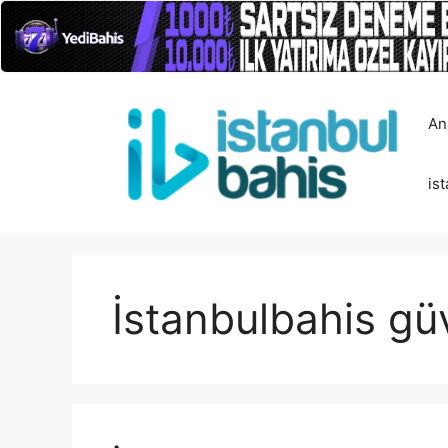
İçeriğe
atla
An
is
İstanbulbahis gü