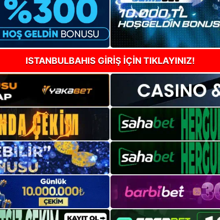
ISTANBULBAHIS GİRİŞ İÇİN TIKLAYINIZ!