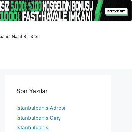
bahis Nasıl Bir Site
Son Yazılar
İstanbulbahis Adresi
İstanbulbahis Giriş
İstanbulbahis