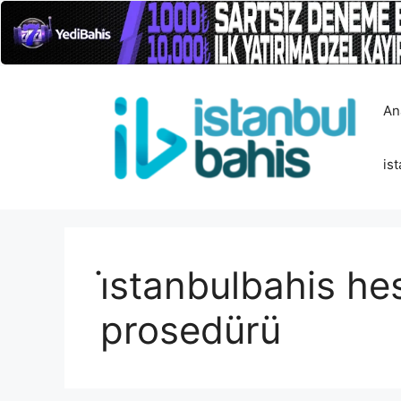
İçeriğe
atla
An
is
i̇stanbulbahis h
prosedürü