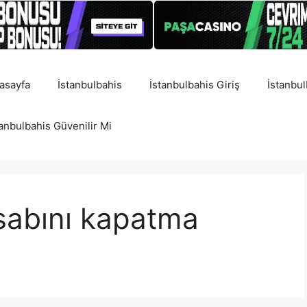
asayfa
İstanbulbahis
İstanbulbahis Giriş
İstanbul
tanbulbahis Güvenilir Mi
esabını kapatma