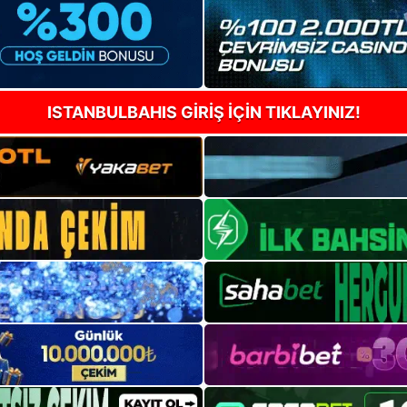
ISTANBULBAHIS GİRİŞ İÇİN TIKLAYINIZ!