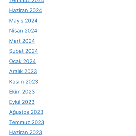
Temmuz 2024
Haziran 2024
Mayıs 2024
Nisan 2024
Mart 2024
Şubat 2024
Ocak 2024
Aralık 2023
Kasım 2023
Ekim 2023
Eylül 2023
Ağustos 2023
Temmuz 2023
Haziran 2023