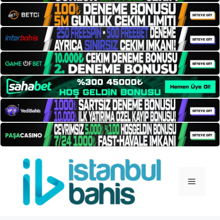
İçeriğe
atla
Menü