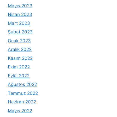
Mayıs 2023
Nisan 2023
Mart 2023
Şubat 2023
Ocak 2023
Aralık 2022
Kasım 2022
Ekim 2022
Eylül 2022
Ağustos 2022
Temmuz 2022
Haziran 2022
Mayıs 2022