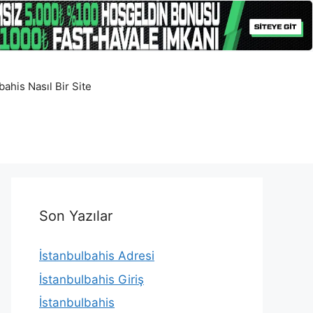
bahis Nasıl Bir Site
Son Yazılar
İstanbulbahis Adresi
İstanbulbahis Giriş
İstanbulbahis