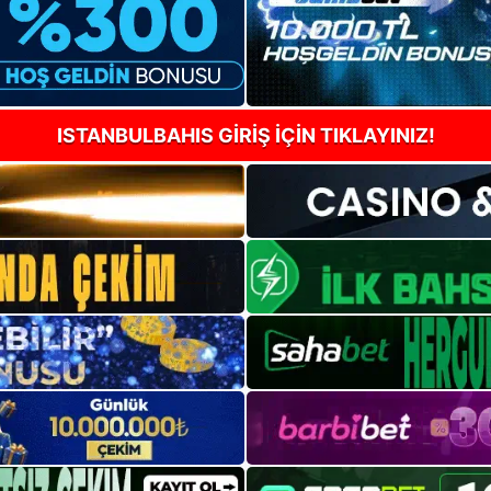
ISTANBULBAHIS GİRİŞ İÇİN TIKLAYINIZ!