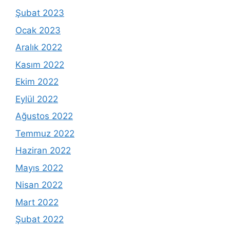
Şubat 2023
Ocak 2023
Aralık 2022
Kasım 2022
Ekim 2022
Eylül 2022
Ağustos 2022
Temmuz 2022
Haziran 2022
Mayıs 2022
Nisan 2022
Mart 2022
Şubat 2022