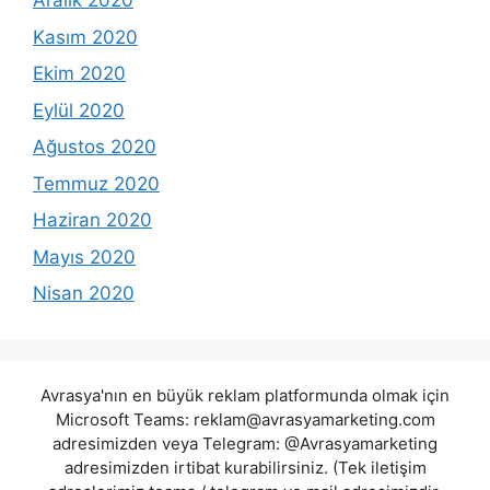
Aralık 2020
Kasım 2020
Ekim 2020
Eylül 2020
Ağustos 2020
Temmuz 2020
Haziran 2020
Mayıs 2020
Nisan 2020
Avrasya'nın en büyük reklam platformunda olmak için
Microsoft Teams:
reklam@avrasyamarketing.com
adresimizden veya Telegram: @Avrasyamarketing
adresimizden irtibat kurabilirsiniz. (Tek iletişim