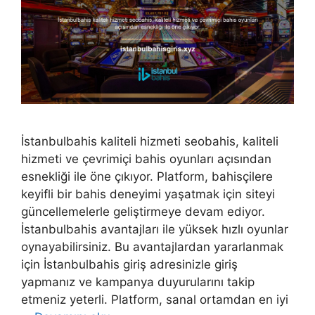
İstanbulbahis kaliteli hizmeti seobahis, kaliteli
hizmeti ve çevrimiçi bahis oyunları açısından
esnekliği ile öne çıkıyor. Platform, bahisçilere
keyifli bir bahis deneyimi yaşatmak için siteyi
güncellemelerle geliştirmeye devam ediyor.
İstanbulbahis avantajları ile yüksek hızlı oyunlar
oynayabilirsiniz. Bu avantajlardan yararlanmak
için İstanbulbahis giriş adresinizle giriş
yapmanız ve kampanya duyurularını takip
etmeniz yeterli. Platform, sanal ortamdan en iyi