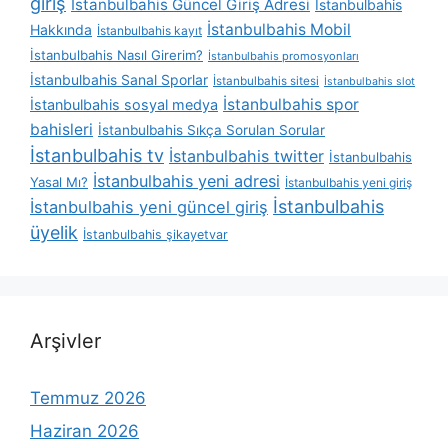
giriş
İstanbulbahis Güncel Giriş Adresi
İstanbulbahis
İstanbulbahis Mobil
Hakkında
İstanbulbahis kayıt
İstanbulbahis Nasıl Girerim?
İstanbulbahis promosyonları
İstanbulbahis Sanal Sporlar
İstanbulbahis sitesi
İstanbulbahis slot
İstanbulbahis spor
İstanbulbahis sosyal medya
bahisleri
İstanbulbahis Sıkça Sorulan Sorular
İstanbulbahis tv
İstanbulbahis twitter
İstanbulbahis
İstanbulbahis yeni adresi
Yasal Mı?
İstanbulbahis yeni giriş
İstanbulbahis
İstanbulbahis yeni güncel giriş
üyelik
İstanbulbahis şikayetvar
Arşivler
Temmuz 2026
Haziran 2026