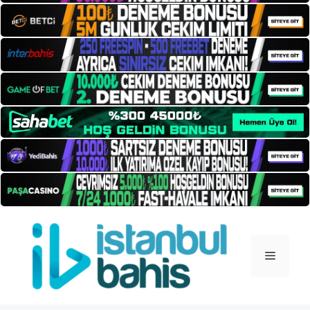
İçeriğe
atla
Menü