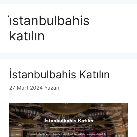
i̇stanbulbahis
katılın
İstanbulbahis Katılın
27 Mart 2024
Yazarı: