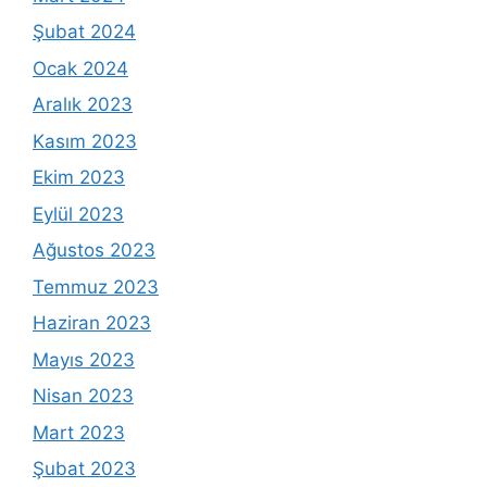
Şubat 2024
Ocak 2024
Aralık 2023
Kasım 2023
Ekim 2023
Eylül 2023
Ağustos 2023
Temmuz 2023
Haziran 2023
Mayıs 2023
Nisan 2023
Mart 2023
Şubat 2023