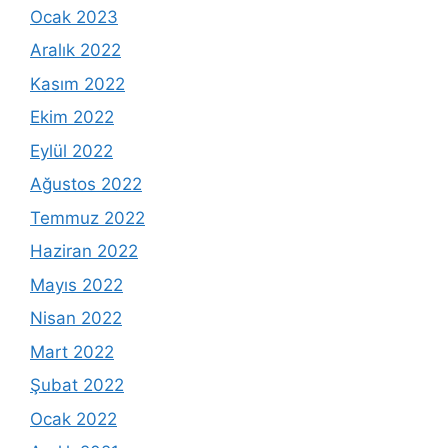
Ocak 2023
Aralık 2022
Kasım 2022
Ekim 2022
Eylül 2022
Ağustos 2022
Temmuz 2022
Haziran 2022
Mayıs 2022
Nisan 2022
Mart 2022
Şubat 2022
Ocak 2022