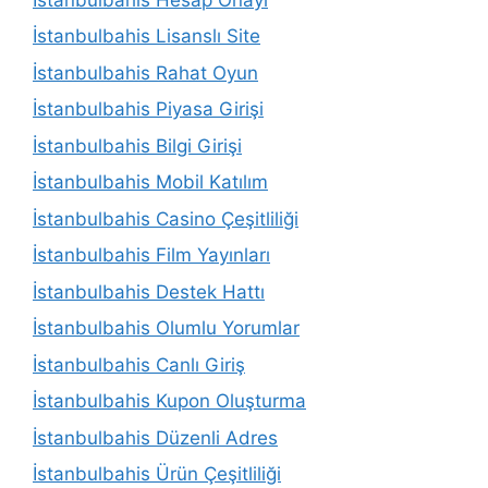
İstanbulbahis Lisanslı Site
İstanbulbahis Rahat Oyun
İstanbulbahis Piyasa Girişi
İstanbulbahis Bilgi Girişi
İstanbulbahis Mobil Katılım
İstanbulbahis Casino Çeşitliliği
İstanbulbahis Film Yayınları
İstanbulbahis Destek Hattı
İstanbulbahis Olumlu Yorumlar
İstanbulbahis Canlı Giriş
İstanbulbahis Kupon Oluşturma
İstanbulbahis Düzenli Adres
İstanbulbahis Ürün Çeşitliliği