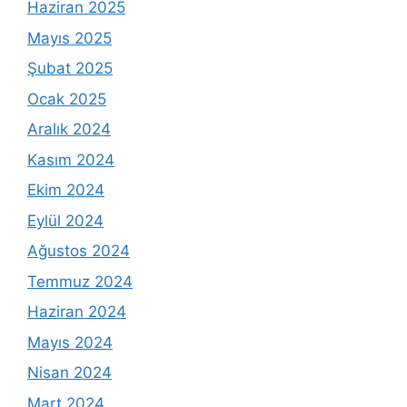
Haziran 2025
Mayıs 2025
Şubat 2025
Ocak 2025
Aralık 2024
Kasım 2024
Ekim 2024
Eylül 2024
Ağustos 2024
Temmuz 2024
Haziran 2024
Mayıs 2024
Nisan 2024
Mart 2024