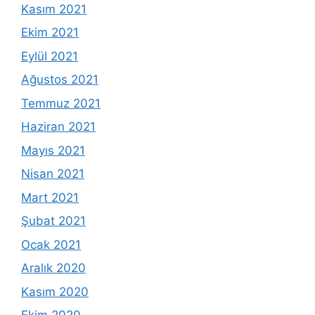
Kasım 2021
Ekim 2021
Eylül 2021
Ağustos 2021
Temmuz 2021
Haziran 2021
Mayıs 2021
Nisan 2021
Mart 2021
Şubat 2021
Ocak 2021
Aralık 2020
Kasım 2020