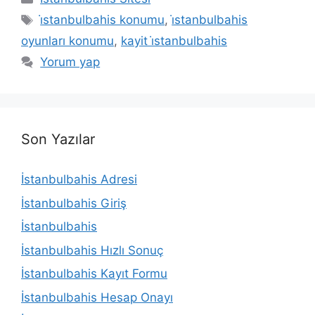
Etiketler
i̇stanbulbahis konumu
,
i̇stanbulbahis
oyunları konumu
,
kayit i̇stanbulbahis
Yorum yap
Son Yazılar
İstanbulbahis Adresi
İstanbulbahis Giriş
İstanbulbahis
İstanbulbahis Hızlı Sonuç
İstanbulbahis Kayıt Formu
İstanbulbahis Hesap Onayı