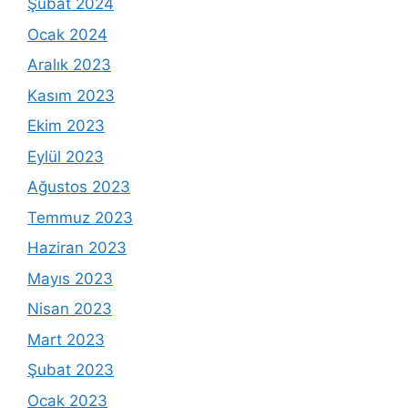
Şubat 2024
Ocak 2024
Aralık 2023
Kasım 2023
Ekim 2023
Eylül 2023
Ağustos 2023
Temmuz 2023
Haziran 2023
Mayıs 2023
Nisan 2023
Mart 2023
Şubat 2023
Ocak 2023