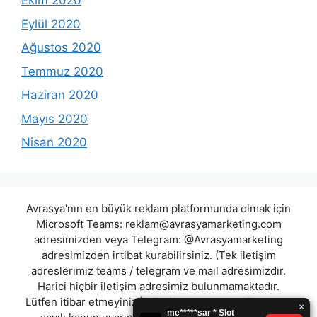
Ekim 2020
Eylül 2020
Ağustos 2020
Temmuz 2020
Haziran 2020
Mayıs 2020
Nisan 2020
Avrasya'nın en büyük reklam platformunda olmak için
Microsoft Teams:
reklam@avrasyamarketing.com
adresimizden veya Telegram: @Avrasyamarketing
adresimizden irtibat kurabilirsiniz. (Tek iletişim
adreslerimiz teams / telegram ve mail adresimizdir.
Harici hiçbir iletişim adresimiz bulunmamaktadır.
Lütfen itibar etmeyiniz.) Türkiye yasalarına göre 7258