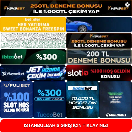
×
ISTANBULBAHIS GİRİŞ İÇİN TIKLAYINIZ!