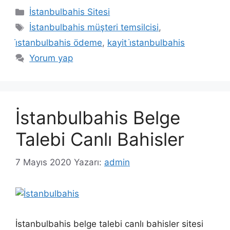
Kategoriler
İstanbulbahis Sitesi
Etiketler
İstanbulbahis müşteri temsilcisi
,
i̇stanbulbahis ödeme
,
kayit i̇stanbulbahis
Yorum yap
İstanbulbahis Belge
Talebi Canlı Bahisler
7 Mayıs 2020
Yazarı:
admin
İstanbulbahis belge talebi canlı bahisler sitesi