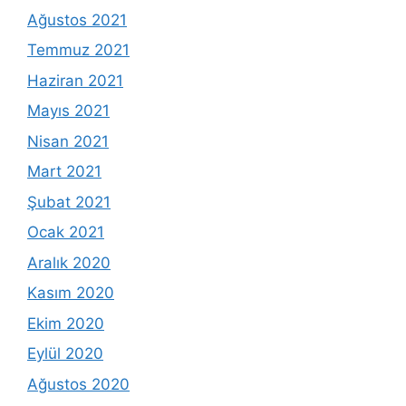
Ağustos 2021
Temmuz 2021
Haziran 2021
Mayıs 2021
Nisan 2021
Mart 2021
Şubat 2021
Ocak 2021
Aralık 2020
Kasım 2020
Ekim 2020
Eylül 2020
Ağustos 2020