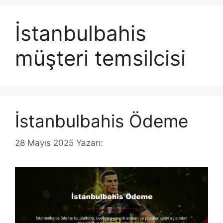
İstanbulbahis
müşteri temsilcisi
İstanbulbahis Ödeme
28 Mayıs 2025
Yazarı: