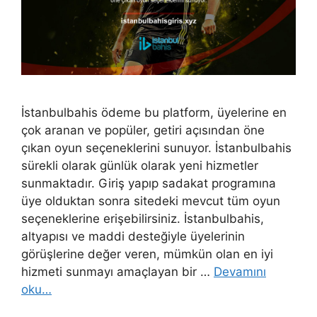
İstanbulbahis ödeme bu platform, üyelerine en
çok aranan ve popüler, getiri açısından öne
çıkan oyun seçeneklerini sunuyor. İstanbulbahis
sürekli olarak günlük olarak yeni hizmetler
sunmaktadır. Giriş yapıp sadakat programına
üye olduktan sonra sitedeki mevcut tüm oyun
seçeneklerine erişebilirsiniz. İstanbulbahis,
altyapısı ve maddi desteğiyle üyelerinin
görüşlerine değer veren, mümkün olan en iyi
hizmeti sunmayı amaçlayan bir …
Devamını
oku…