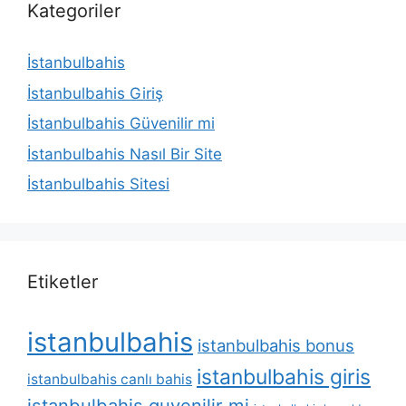
Kategoriler
İstanbulbahis
İstanbulbahis Giriş
İstanbulbahis Güvenilir mi
İstanbulbahis Nasıl Bir Site
İstanbulbahis Sitesi
Etiketler
istanbulbahis
istanbulbahis bonus
istanbulbahis giris
istanbulbahis canlı bahis
istanbulbahis guvenilir mi