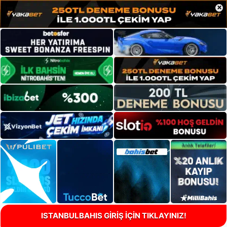
×
ISTANBULBAHIS GİRİŞ İÇİN TIKLAYINIZ!