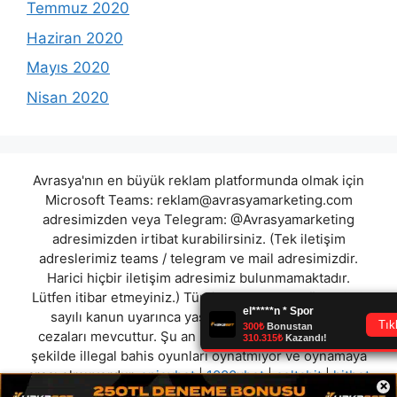
Temmuz 2020
Haziran 2020
Mayıs 2020
Nisan 2020
Avrasya'nın en büyük reklam platformunda olmak için
Microsoft Teams:
reklam@avrasyamarketing.com
adresimizden veya Telegram: @Avrasyamarketing
adresimizden irtibat kurabilirsiniz. (Tek iletişim
adreslerimiz teams / telegram ve mail adresimizdir.
Harici hiçbir iletişim adresimiz bulunmamaktadır.
Lütfen itibar etmeyiniz.) Türkiye yasalarına göre 7258
sayılı kanun uyarınca yasa dışı bahis oynamanın
cezaları mevcuttur. Şu an bulunduğunuz site hiç bir
şekilde illegal bahis oyunları oynatmıyor ve oynamaya
aracı olmuyordur.
enjoybet
|
1000xbet
|
celtabit
|
hitbet
×
|
berlinbet
|
pumabet
|
maxwoon
|
pablosbet