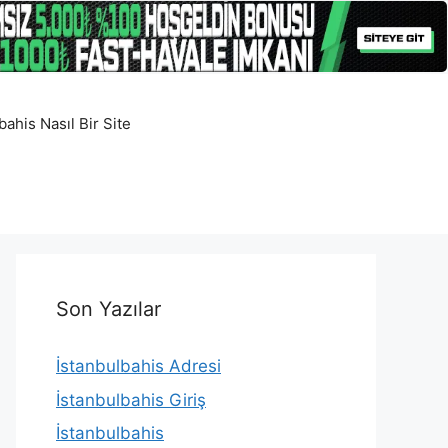
bahis Nasıl Bir Site
Son Yazılar
İstanbulbahis Adresi
İstanbulbahis Giriş
İstanbulbahis