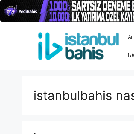
İçeriğe
atla
An
is
istanbulbahis nası