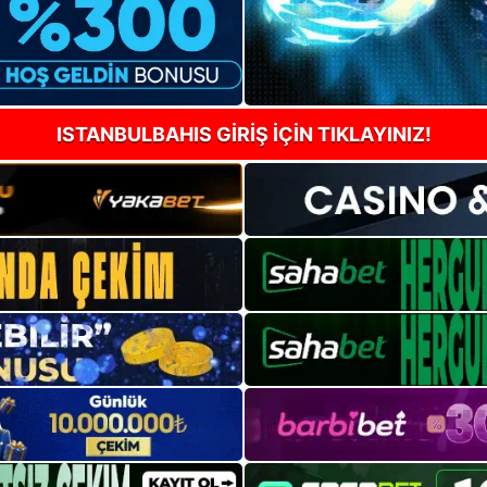
ISTANBULBAHIS GİRİŞ İÇİN TIKLAYINIZ!