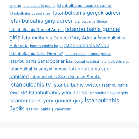
İstanbulbahis casino oyunları
izleme
İstanbulbahis casino
İstanbulbahis gerçek adresi
İstanbulbahis casino sitesi
İstanbulbahis giriş adresi
İstanbulbahis Güncel
İstanbulbahis güncel
İstanbulbahis Güncel Adresi
giriş
İstanbulbahis Güncel Giriş Adresi
İstanbulbahis
İstanbulbahis Mobil
Hakkında
İstanbulbahis kayıt
İstanbulbahis Nasıl Girerim?
İstanbulbahis promosyonları
İstanbulbahis Sanal Sporlar
İstanbulbahis sitesi
İstanbulbahis slot
İstanbulbahis spor
İstanbulbahis sosyal medya
bahisleri
İstanbulbahis Sıkça Sorulan Sorular
İstanbulbahis tv
İstanbulbahis twitter
İstanbulbahis
İstanbulbahis yeni adresi
Yasal Mı?
İstanbulbahis yeni giriş
İstanbulbahis
İstanbulbahis yeni güncel giriş
üyelik
İstanbulbahis şikayetvar