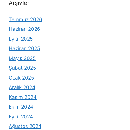
Arşivler
Temmuz 2026
Haziran 2026
Eylül 2025
Haziran 2025
Mayıs 2025
Şubat 2025
Ocak 2025
Aralık 2024
Kasım 2024
Ekim 2024
Eylül 2024
Ağustos 2024