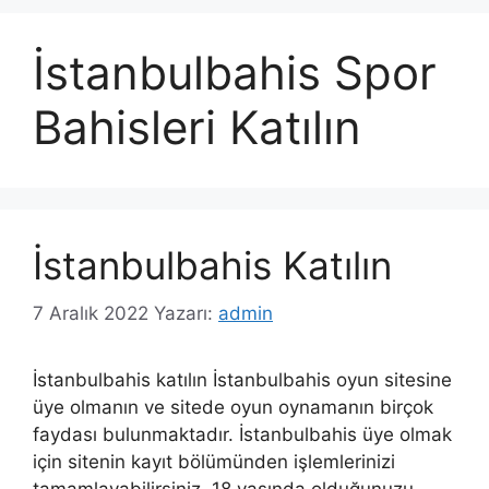
İstanbulbahis Spor
Bahisleri Katılın
İstanbulbahis Katılın
7 Aralık 2022
Yazarı:
admin
İstanbulbahis katılın İstanbulbahis oyun sitesine
üye olmanın ve sitede oyun oynamanın birçok
faydası bulunmaktadır. İstanbulbahis üye olmak
için sitenin kayıt bölümünden işlemlerinizi