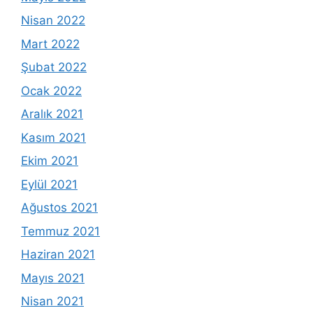
Nisan 2022
Mart 2022
Şubat 2022
Ocak 2022
Aralık 2021
Kasım 2021
Ekim 2021
Eylül 2021
Ağustos 2021
Temmuz 2021
Haziran 2021
Mayıs 2021
Nisan 2021