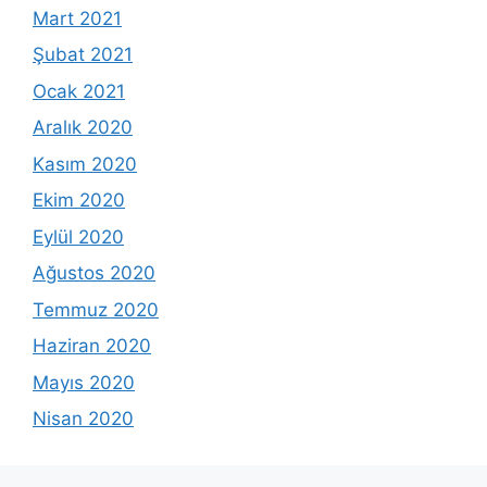
Mart 2021
Şubat 2021
Ocak 2021
Aralık 2020
Kasım 2020
Ekim 2020
Eylül 2020
Ağustos 2020
Temmuz 2020
Haziran 2020
Mayıs 2020
Nisan 2020