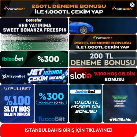
×
ISTANBULBAHIS GİRİŞ İÇİN TIKLAYINIZ!