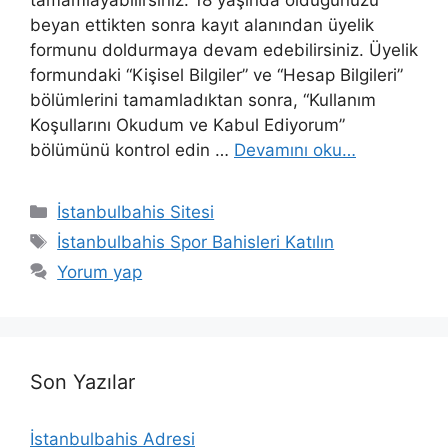
tamamlayabilirsiniz. 18 yaşında olduğunuzu
beyan ettikten sonra kayıt alanından üyelik
formunu doldurmaya devam edebilirsiniz. Üyelik
formundaki “Kişisel Bilgiler” ve “Hesap Bilgileri”
bölümlerini tamamladıktan sonra, “Kullanım
Koşullarını Okudum ve Kabul Ediyorum”
bölümünü kontrol edin …
Devamını oku…
Kategoriler
İstanbulbahis Sitesi
Etiketler
İstanbulbahis Spor Bahisleri Katılın
Yorum yap
Son Yazılar
İstanbulbahis Adresi