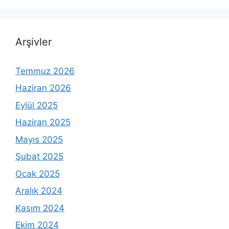
Arşivler
Temmuz 2026
Haziran 2026
Eylül 2025
Haziran 2025
Mayıs 2025
Şubat 2025
Ocak 2025
Aralık 2024
Kasım 2024
Ekim 2024