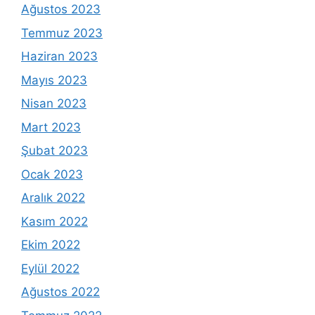
Ağustos 2023
Temmuz 2023
Haziran 2023
Mayıs 2023
Nisan 2023
Mart 2023
Şubat 2023
Ocak 2023
Aralık 2022
Kasım 2022
Ekim 2022
Eylül 2022
Ağustos 2022