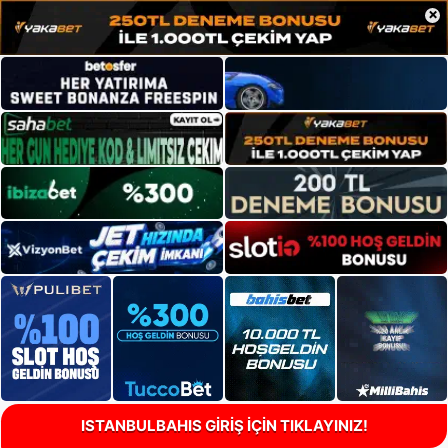
×
ISTANBULBAHIS GİRİŞ İÇİN TIKLAYINIZ!