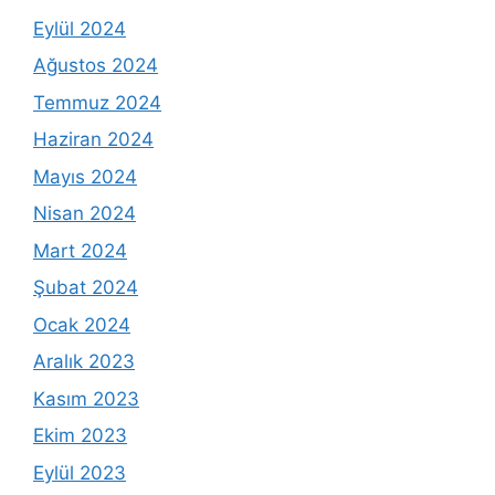
Eylül 2024
Ağustos 2024
Temmuz 2024
Haziran 2024
Mayıs 2024
Nisan 2024
Mart 2024
Şubat 2024
Ocak 2024
Aralık 2023
Kasım 2023
Ekim 2023
Eylül 2023