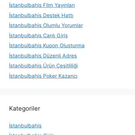
İstanbulbahis Film Yayınları
İstanbulbahis Destek Hattı
İstanbulbahis Olumlu Yorumlar
İstanbulbahis Canlı Giriş
İstanbulbahis Kupon Oluşturma
İstanbulbahis Düzenli Adres
İstanbulbahis Ürün Çeşitliliği
İstanbulbahis Poker Kazancı
Kategoriler
İstanbulbahis