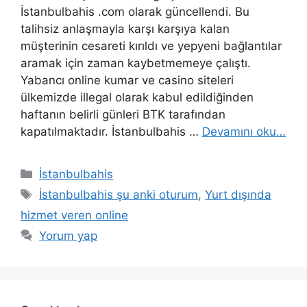
İstanbulbahis .com olarak güncellendi. Bu
talihsiz anlaşmayla karşı karşıya kalan
müşterinin cesareti kırıldı ve yepyeni bağlantılar
aramak için zaman kaybetmemeye çalıştı.
Yabancı online kumar ve casino siteleri
ülkemizde illegal olarak kabul edildiğinden
haftanın belirli günleri BTK tarafından
kapatılmaktadır. İstanbulbahis …
Devamını oku…
Kategoriler
İstanbulbahis
Etiketler
İstanbulbahis şu anki oturum
,
Yurt dışında
hizmet veren online
Yorum yap