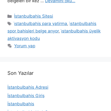
belgeleri bir kez …
Devamını oku…
Kategoriler
İstanbulbahis Sitesi
Etiketler
i̇stanbulbahis para yatirma
,
i̇stanbulbahis
spor bahisleri belge arıyor
,
i̇stanbulbahis üyelik
aktivasyon kodu
Yorum yap
Son Yazılar
İstanbulbahis Adresi
İstanbulbahis Giriş
İstanbulbahis