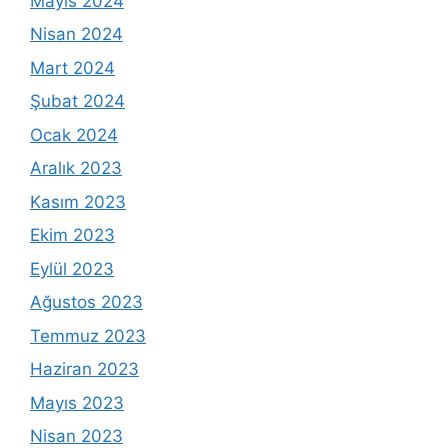
Mayıs 2024
Nisan 2024
Mart 2024
Şubat 2024
Ocak 2024
Aralık 2023
Kasım 2023
Ekim 2023
Eylül 2023
Ağustos 2023
Temmuz 2023
Haziran 2023
Mayıs 2023
Nisan 2023