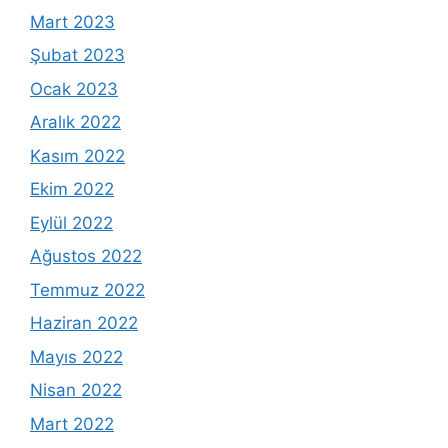
Mart 2023
Şubat 2023
Ocak 2023
Aralık 2022
Kasım 2022
Ekim 2022
Eylül 2022
Ağustos 2022
Temmuz 2022
Haziran 2022
Mayıs 2022
Nisan 2022
Mart 2022