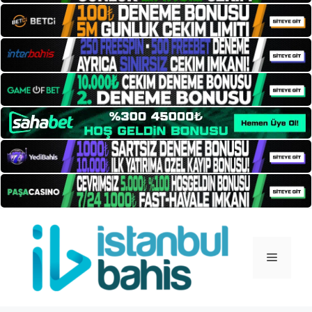
İçeriğe
atla
Menü