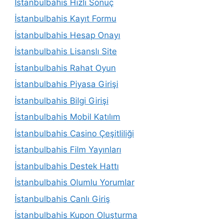
İstanbulbahis Hızlı Sonuç
İstanbulbahis Kayıt Formu
İstanbulbahis Hesap Onayı
İstanbulbahis Lisanslı Site
İstanbulbahis Rahat Oyun
İstanbulbahis Piyasa Girişi
İstanbulbahis Bilgi Girişi
İstanbulbahis Mobil Katılım
İstanbulbahis Casino Çeşitliliği
İstanbulbahis Film Yayınları
İstanbulbahis Destek Hattı
İstanbulbahis Olumlu Yorumlar
İstanbulbahis Canlı Giriş
İstanbulbahis Kupon Oluşturma