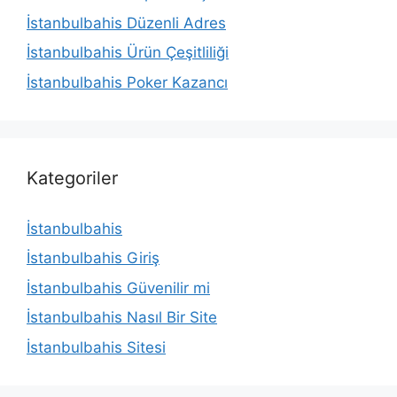
İstanbulbahis Düzenli Adres
İstanbulbahis Ürün Çeşitliliği
İstanbulbahis Poker Kazancı
Kategoriler
İstanbulbahis
İstanbulbahis Giriş
İstanbulbahis Güvenilir mi
İstanbulbahis Nasıl Bir Site
İstanbulbahis Sitesi