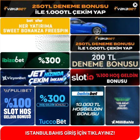
×
ISTANBULBAHIS GİRİŞ İÇİN TIKLAYINIZ!