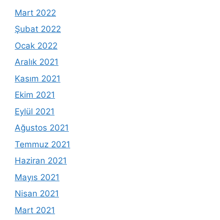
Mart 2022
Şubat 2022
Ocak 2022
Aralık 2021
Kasım 2021
Ekim 2021
Eylül 2021
Ağustos 2021
Temmuz 2021
Haziran 2021
Mayıs 2021
Nisan 2021
Mart 2021