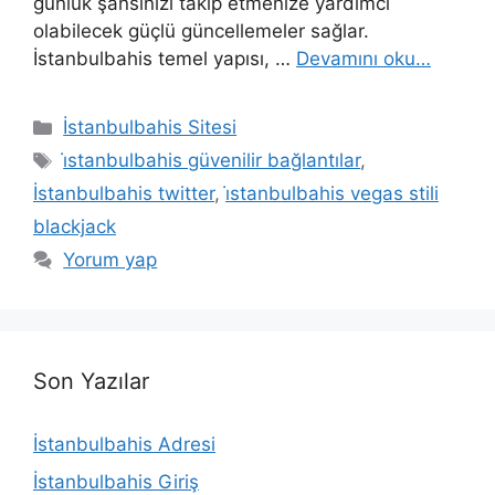
günlük şansınızı takip etmenize yardımcı
olabilecek güçlü güncellemeler sağlar.
İstanbulbahis temel yapısı, …
Devamını oku…
Kategoriler
İstanbulbahis Sitesi
Etiketler
i̇stanbulbahis güvenilir bağlantılar
,
İstanbulbahis twitter
,
i̇stanbulbahis vegas stili
blackjack
Yorum yap
Son Yazılar
İstanbulbahis Adresi
İstanbulbahis Giriş