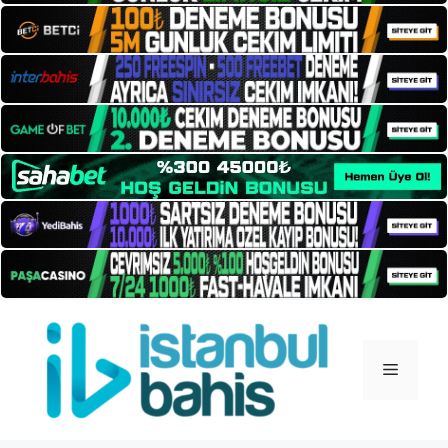
İçeriğe
atla
Menü