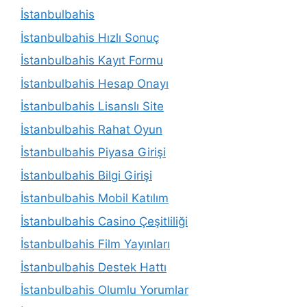
İstanbulbahis
İstanbulbahis Hızlı Sonuç
İstanbulbahis Kayıt Formu
İstanbulbahis Hesap Onayı
İstanbulbahis Lisanslı Site
İstanbulbahis Rahat Oyun
İstanbulbahis Piyasa Girişi
İstanbulbahis Bilgi Girişi
İstanbulbahis Mobil Katılım
İstanbulbahis Casino Çeşitliliği
İstanbulbahis Film Yayınları
İstanbulbahis Destek Hattı
İstanbulbahis Olumlu Yorumlar