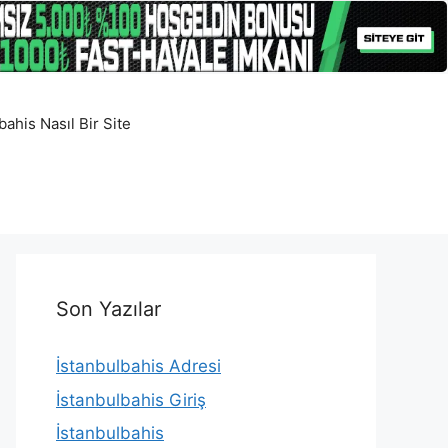
bahis Nasıl Bir Site
Son Yazılar
İstanbulbahis Adresi
İstanbulbahis Giriş
İstanbulbahis