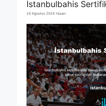
İstanbulbahis Sertif
24 Ağustos 2024
Yazarı: