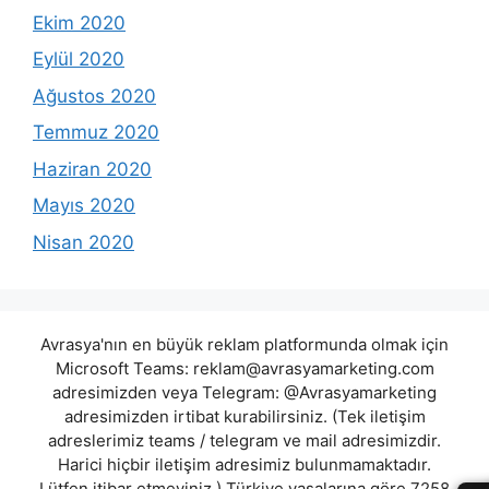
Ekim 2020
Eylül 2020
Ağustos 2020
Temmuz 2020
Haziran 2020
Mayıs 2020
Nisan 2020
Avrasya'nın en büyük reklam platformunda olmak için
Microsoft Teams:
reklam@avrasyamarketing.com
adresimizden veya Telegram: @Avrasyamarketing
adresimizden irtibat kurabilirsiniz. (Tek iletişim
adreslerimiz teams / telegram ve mail adresimizdir.
Harici hiçbir iletişim adresimiz bulunmamaktadır.
Lütfen itibar etmeyiniz.) Türkiye yasalarına göre 7258