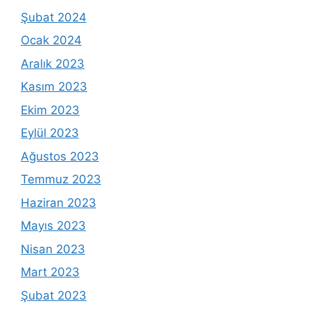
Şubat 2024
Ocak 2024
Aralık 2023
Kasım 2023
Ekim 2023
Eylül 2023
Ağustos 2023
Temmuz 2023
Haziran 2023
Mayıs 2023
Nisan 2023
Mart 2023
Şubat 2023