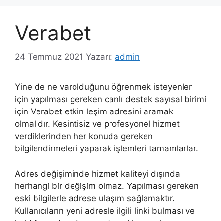
Verabet
24 Temmuz 2021
Yazarı:
admin
Yine de ne varolduğunu öğrenmek isteyenler
için yapılması gereken canlı destek sayısal birimi
için Verabet etkin leşim adresini aramak
olmalıdır. Kesintisiz ve profesyonel hizmet
verdiklerinden her konuda gereken
bilgilendirmeleri yaparak işlemleri tamamlarlar.
Adres değişiminde hizmet kaliteyi dışında
herhangi bir değişim olmaz. Yapılması gereken
eski bilgilerle adrese ulaşım sağlamaktır.
Kullanıcıların yeni adresle ilgili linki bulması ve