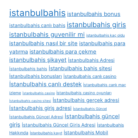
istanbulbahis
istanbulbahis bonus
istanbulbahis giris
istanbulbahis canlı bahis
istanbulbahis guvenilir mi
istanbulbahis kaç oldu
istanbulbahis nasıl bir site
istanbulbahis para
yatırma
istanbulbahis para çekme
istanbulbahis şikayet
İstanbulbahis Adresi
İstanbulbahis bahis sitesi
İstanbulbahis bahis
İstanbulbahis bonusları
İstanbulbahis canlı casino
İstanbulbahis canlı destek
İstanbulbahis canlı maç
İstanbulbahis casino oyunları
izleme
İstanbulbahis casino
İstanbulbahis gerçek adresi
İstanbulbahis casino sitesi
İstanbulbahis giriş adresi
İstanbulbahis Güncel
İstanbulbahis güncel
İstanbulbahis Güncel Adresi
giriş
İstanbulbahis Güncel Giriş Adresi
İstanbulbahis
İstanbulbahis Mobil
Hakkında
İstanbulbahis kayıt