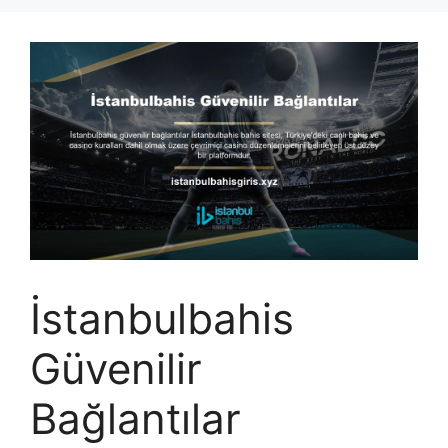
İstanbulbahis
Güvenilir
Bağlantılar