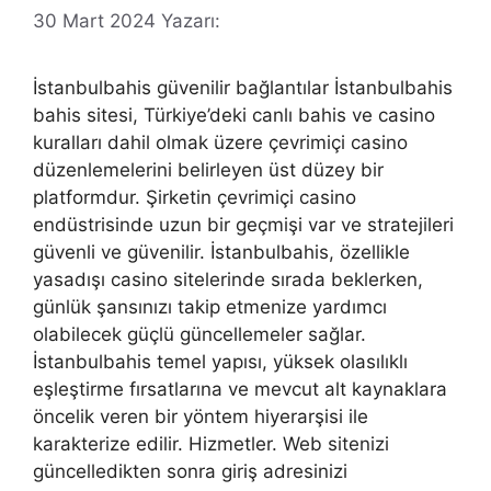
30 Mart 2024
Yazarı:
İstanbulbahis güvenilir bağlantılar İstanbulbahis
bahis sitesi, Türkiye’deki canlı bahis ve casino
kuralları dahil olmak üzere çevrimiçi casino
düzenlemelerini belirleyen üst düzey bir
platformdur. Şirketin çevrimiçi casino
endüstrisinde uzun bir geçmişi var ve stratejileri
güvenli ve güvenilir. İstanbulbahis, özellikle
yasadışı casino sitelerinde sırada beklerken,
günlük şansınızı takip etmenize yardımcı
olabilecek güçlü güncellemeler sağlar.
İstanbulbahis temel yapısı, yüksek olasılıklı
eşleştirme fırsatlarına ve mevcut alt kaynaklara
öncelik veren bir yöntem hiyerarşisi ile
karakterize edilir. Hizmetler. Web sitenizi
güncelledikten sonra giriş adresinizi