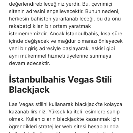
değerlendirebileceğiniz yerdir. Bu, çevrimiçi
sitenin adresini engelleyecektir. Bunun nedeni,
herkesin bahisten yararlanabileceği, bu da onu
rekabetçi kılan bir ortam yaratmak
istemememizdir. Ancak İstanbulbahis, kısa süre
içinde değişecek ve mağdur olmanızı önleyecek
yeni bir giriş adresiyle başlayarak, eskisi gibi
aynı mükemmel hizmeti üyelerine sunmaya
devam edecektir.
İstanbulbahis Vegas Stili
Blackjack
Las Vegas stilini kullanarak blackjack’te kolayca
kazanabilirsiniz. Yüksek kaliteli resimlere sahip
olmak. Kullanıcıların blackjackte kazanmak için
öğrendikleri stratejiler web sitesi hesaplarında