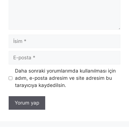
İsim
E-
posta
İnternet
Daha sonraki yorumlarımda kullanılması için
sitesi
adım, e-posta adresim ve site adresim bu
tarayıcıya kaydedilsin.