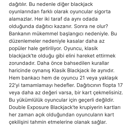
dağıtılır. Bu nedenle diğer blackjack
oyunlarından farklı olarak oyuncular sigorta
alamazlar. Her iki taraf da aynı odada
olduğunda dağıtıcı kazanır. Sonra ne olur?
Bankanın mükemmel başlangıcı nedeniyle. Bu
düzenlemeler nedeniyle kasalar daha az
popüler hale getiriliyor. Oyuncu, klasik
blackjack’te olduğu gibi elini hareket ettirmek
zorundadır. Daha önce bahsedilen kurallar
haricinde oynanış Klasik Blackjack ile aynıdır.
Hem bankacı hem de oyuncu 21 veya yaklaşık
22’yi tamamlamayı hedefler. Dağıtıcının flopta 17
veya daha az değeri varsa, bir kart çekmelisiniz.
Bu yükümlülük oyuncular için geçerli değildir.
Double Exposure Blackjack’te krupiyerin kartları
her zaman açık olduğundan oyuncuların kart
çekilişini tahmin etmelerine olanak sağlar.