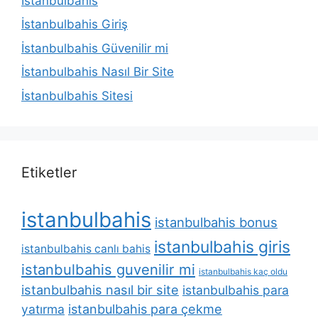
İstanbulbahis
İstanbulbahis Giriş
İstanbulbahis Güvenilir mi
İstanbulbahis Nasıl Bir Site
İstanbulbahis Sitesi
Etiketler
istanbulbahis
istanbulbahis bonus
istanbulbahis giris
istanbulbahis canlı bahis
istanbulbahis guvenilir mi
istanbulbahis kaç oldu
istanbulbahis nasıl bir site
istanbulbahis para
yatırma
istanbulbahis para çekme