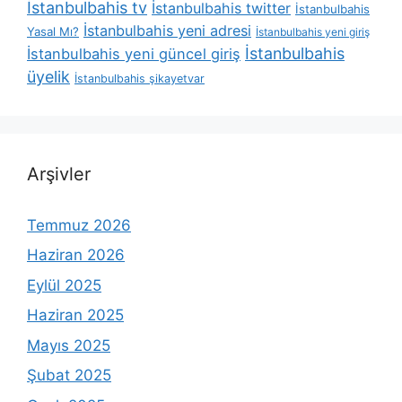
İstanbulbahis tv
İstanbulbahis twitter
İstanbulbahis
İstanbulbahis yeni adresi
Yasal Mı?
İstanbulbahis yeni giriş
İstanbulbahis
İstanbulbahis yeni güncel giriş
üyelik
İstanbulbahis şikayetvar
Arşivler
Temmuz 2026
Haziran 2026
Eylül 2025
Haziran 2025
Mayıs 2025
Şubat 2025