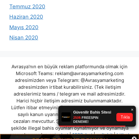
Temmuz 2020
Haziran 2020
Mayıs 2020
Nisan 2020
Avrasya'nın en büyük reklam platformunda olmak için
Microsoft Teams:
reklam@avrasyamarketing.com
adresimizden veya Telegram: @Avrasyamarketing
adresimizden irtibat kurabilirsiniz. (Tek iletişim
adreslerimiz teams / telegram ve mail adresimizdir.
Harici hiçbir iletişim adresimiz bulunmamaktadır.
Lütfen itibar etmeyiniz.) Türkiye yasalarına göre 7258
sayılı kanun uyarınca yasa dışı bahis oynamanın
cezaları mevcuttur. Şu an bulunduğunuz site hiç bir
şekilde illegal bahis oyunları oynatmıyor ve oynamaya
aracı olmuyordur.
enjoybet
|
1000xbet
|
celtabit
|
hitbet
×