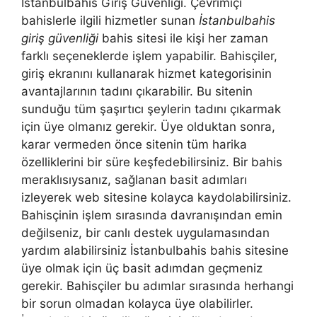
İstanbulbahis Giriş Güvenliği. Çevrimiçi
bahislerle ilgili hizmetler sunan
İstanbulbahis
giriş güvenliği
bahis sitesi ile kişi her zaman
farklı seçeneklerde işlem yapabilir. Bahisçiler,
giriş ekranını kullanarak hizmet kategorisinin
avantajlarının tadını çıkarabilir. Bu sitenin
sunduğu tüm şaşırtıcı şeylerin tadını çıkarmak
için üye olmanız gerekir. Üye olduktan sonra,
karar vermeden önce sitenin tüm harika
özelliklerini bir süre keşfedebilirsiniz. Bir bahis
meraklısıysanız, sağlanan basit adımları
izleyerek web sitesine kolayca kaydolabilirsiniz.
Bahisçinin işlem sırasında davranışından emin
değilseniz, bir canlı destek uygulamasından
yardım alabilirsiniz İstanbulbahis bahis sitesine
üye olmak için üç basit adımdan geçmeniz
gerekir. Bahisçiler bu adımlar sırasında herhangi
bir sorun olmadan kolayca üye olabilirler.