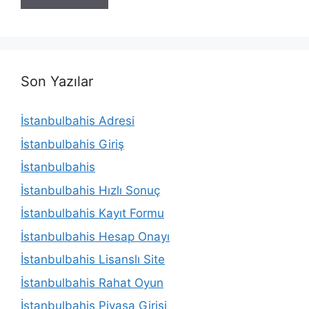
Son Yazılar
İstanbulbahis Adresi
İstanbulbahis Giriş
İstanbulbahis
İstanbulbahis Hızlı Sonuç
İstanbulbahis Kayıt Formu
İstanbulbahis Hesap Onayı
İstanbulbahis Lisanslı Site
İstanbulbahis Rahat Oyun
İstanbulbahis Piyasa Girişi