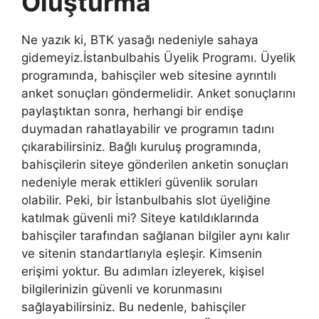
Oluşturma
Ne yazık ki, BTK yasağı nedeniyle sahaya
gidemeyiz.İstanbulbahis Üyelik Programı. Üyelik
programında, bahisçiler web sitesine ayrıntılı
anket sonuçları göndermelidir. Anket sonuçlarını
paylaştıktan sonra, herhangi bir endişe
duymadan rahatlayabilir ve programın tadını
çıkarabilirsiniz. Bağlı kuruluş programında,
bahisçilerin siteye gönderilen anketin sonuçları
nedeniyle merak ettikleri güvenlik soruları
olabilir. Peki, bir İstanbulbahis slot üyeliğine
katılmak güvenli mi? Siteye katıldıklarında
bahisçiler tarafından sağlanan bilgiler aynı kalır
ve sitenin standartlarıyla eşleşir. Kimsenin
erişimi yoktur. Bu adımları izleyerek, kişisel
bilgilerinizin güvenli ve korunmasını
sağlayabilirsiniz. Bu nedenle, bahisçiler