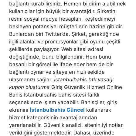
bağlantı kurabilirsiniz. Hemen bildirim alabilmek
kullanıcılar için büyük bir avantajdır. Şirketin
resmi sosyal medya hesapları, keşfedilmeyi
bekleyen potansiyel müşterilerin hazine gibidir.
Bunlardan biri Twitter’da. Şirket, gerektiğinde
ilgili alanlar ve promosyonlar gibi oyunu çeşitli
şekillerde paylaşıyor. Web sitesi adresi
değiştiğinde, bunu bilgilendirir. Hem bunu
başarılı bir görsel ile ifade eder hem de bir
bağlantı oynar ve siteye en hızlı şekilde
ulaşmanızı sağlar.
İstanbulbahis btk yasağı
kupon oluşturma
Giriş Güvenlik Hizmeti Online
Bahis İstanbulbahis bahis sitesi farklı
seçeneklerde işlem yapabilir. Bahisçiler, giriş
ekranını
İstanbulbahis Güncel
kullanarak
hizmet kategorisinin avantajlarından
yararlanabilir. Güvenlik analizi, sitenin iyi notlar
verildiğini göstermektedir. Dahası, üzerinde