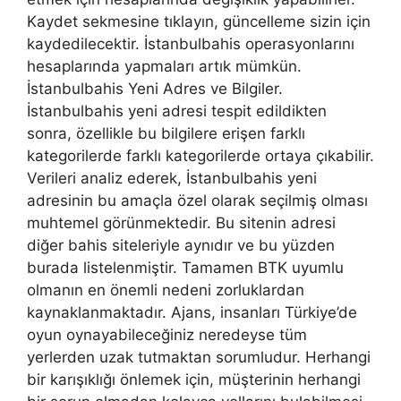
Kaydet sekmesine tıklayın, güncelleme sizin için
kaydedilecektir. İstanbulbahis operasyonlarını
hesaplarında yapmaları artık mümkün.
İstanbulbahis Yeni Adres ve Bilgiler.
İstanbulbahis yeni adresi tespit edildikten
sonra, özellikle bu bilgilere erişen farklı
kategorilerde farklı kategorilerde ortaya çıkabilir.
Verileri analiz ederek, İstanbulbahis yeni
adresinin bu amaçla özel olarak seçilmiş olması
muhtemel görünmektedir. Bu sitenin adresi
diğer bahis siteleriyle aynıdır ve bu yüzden
burada listelenmiştir. Tamamen BTK uyumlu
olmanın en önemli nedeni zorluklardan
kaynaklanmaktadır. Ajans, insanları Türkiye’de
oyun oynayabileceğiniz neredeyse tüm
yerlerden uzak tutmaktan sorumludur. Herhangi
bir karışıklığı önlemek için, müşterinin herhangi