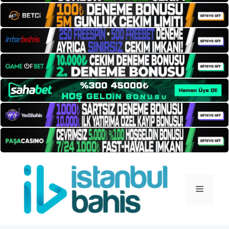
İçeriğe
atla
Menü