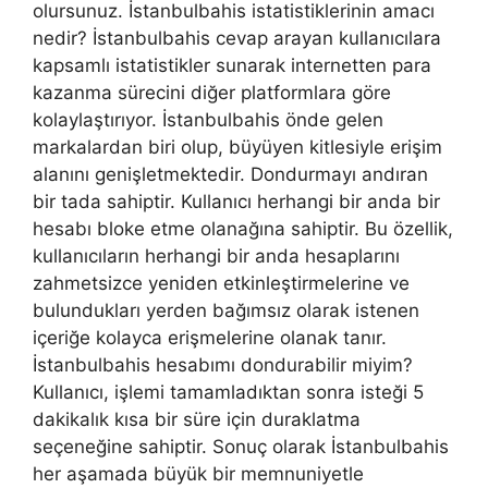
olursunuz. İstanbulbahis istatistiklerinin amacı
nedir? İstanbulbahis cevap arayan kullanıcılara
kapsamlı istatistikler sunarak internetten para
kazanma sürecini diğer platformlara göre
kolaylaştırıyor. İstanbulbahis önde gelen
markalardan biri olup, büyüyen kitlesiyle erişim
alanını genişletmektedir. Dondurmayı andıran
bir tada sahiptir. Kullanıcı herhangi bir anda bir
hesabı bloke etme olanağına sahiptir. Bu özellik,
kullanıcıların herhangi bir anda hesaplarını
zahmetsizce yeniden etkinleştirmelerine ve
bulundukları yerden bağımsız olarak istenen
içeriğe kolayca erişmelerine olanak tanır.
İstanbulbahis hesabımı dondurabilir miyim?
Kullanıcı, işlemi tamamladıktan sonra isteği 5
dakikalık kısa bir süre için duraklatma
seçeneğine sahiptir. Sonuç olarak İstanbulbahis
her aşamada büyük bir memnuniyetle