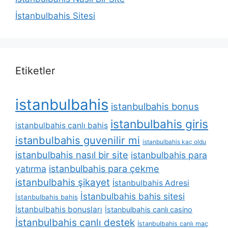
İstanbulbahis Sitesi
Etiketler
istanbulbahis
istanbulbahis bonus
istanbulbahis giris
istanbulbahis canlı bahis
istanbulbahis guvenilir mi
istanbulbahis kaç oldu
istanbulbahis nasıl bir site
istanbulbahis para
yatırma
istanbulbahis para çekme
istanbulbahis şikayet
İstanbulbahis Adresi
İstanbulbahis bahis sitesi
İstanbulbahis bahis
İstanbulbahis bonusları
İstanbulbahis canlı casino
İstanbulbahis canlı destek
İstanbulbahis canlı maç