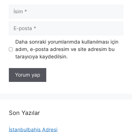
İsim
E-
posta
İnternet
Daha sonraki yorumlarımda kullanılması için
sitesi
adım, e-posta adresim ve site adresim bu
tarayıcıya kaydedilsin.
Son Yazılar
İstanbulbahis Adresi