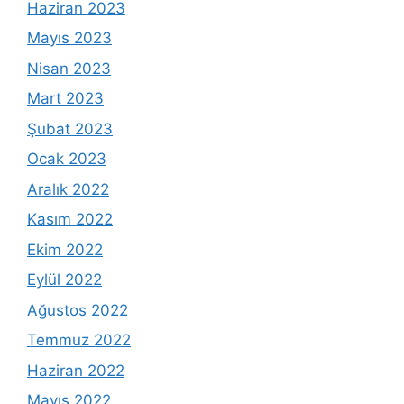
Haziran 2023
Mayıs 2023
Nisan 2023
Mart 2023
Şubat 2023
Ocak 2023
Aralık 2022
Kasım 2022
Ekim 2022
Eylül 2022
Ağustos 2022
Temmuz 2022
Haziran 2022
Mayıs 2022