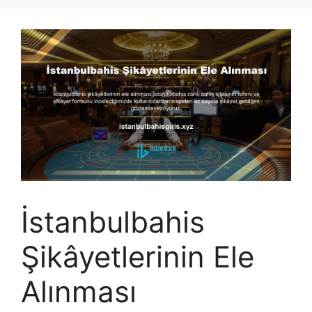
İstanbulbahis
Şikâyetlerinin Ele
Alınması