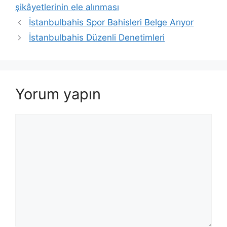
şikâyetlerinin ele alınması
İstanbulbahis Spor Bahisleri Belge Arıyor
İstanbulbahis Düzenli Denetimleri
Yorum yapın
Yorum