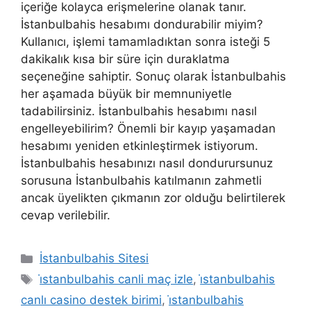
içeriğe kolayca erişmelerine olanak tanır.
İstanbulbahis hesabımı dondurabilir miyim?
Kullanıcı, işlemi tamamladıktan sonra isteği 5
dakikalık kısa bir süre için duraklatma
seçeneğine sahiptir. Sonuç olarak İstanbulbahis
her aşamada büyük bir memnuniyetle
tadabilirsiniz. İstanbulbahis hesabımı nasıl
engelleyebilirim? Önemli bir kayıp yaşamadan
hesabımı yeniden etkinleştirmek istiyorum.
İstanbulbahis hesabınızı nasıl dondurursunuz
sorusuna İstanbulbahis katılmanın zahmetli
ancak üyelikten çıkmanın zor olduğu belirtilerek
cevap verilebilir.
Kategoriler
İstanbulbahis Sitesi
Etiketler
i̇stanbulbahis canli maç izle
,
i̇stanbulbahis
canlı casino destek birimi
,
i̇stanbulbahis