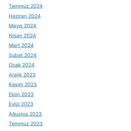
Temmuz 2024
Haziran 2024
Mayıs 2024
Nisan 2024
Mart 2024
Şubat 2024
Ocak 2024
Aralık 2023
Kasım 2023
Ekim 2023
Eylül 2023
Ağustos 2023
Temmuz 2023