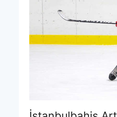
İstanbulbahis Artı