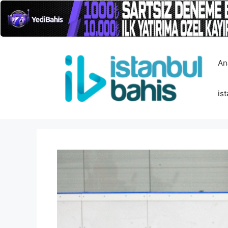
İçeriğe
atla
An
is