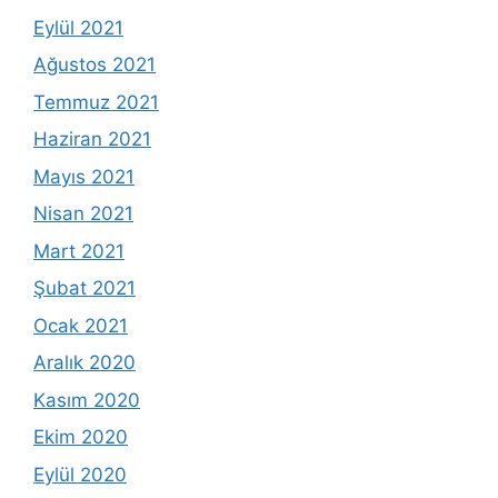
Eylül 2021
Ağustos 2021
Temmuz 2021
Haziran 2021
Mayıs 2021
Nisan 2021
Mart 2021
Şubat 2021
Ocak 2021
Aralık 2020
Kasım 2020
Ekim 2020
Eylül 2020