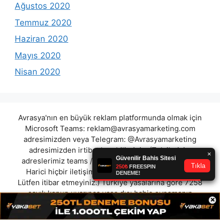
Ağustos 2020
Temmuz 2020
Haziran 2020
Mayıs 2020
Nisan 2020
Avrasya'nın en büyük reklam platformunda olmak için
Microsoft Teams:
reklam@avrasyamarketing.com
adresimizden veya Telegram: @Avrasyamarketing
adresimizden irtibat kurabilirsiniz. (Tek iletişim
adreslerimiz teams / telegram ve mail adresimizdir.
Harici hiçbir iletişim adresimiz bulunmamaktadır.
Lütfen itibar etmeyiniz.) Türkiye yasalarına göre 7258
sayılı kanun uyarınca yasa dışı bahis oynamanın
×
cezaları mevcuttur. Şu an bulunduğunuz site hiç bir
şekilde illegal bahis oyunları oynatmıyor ve oynamaya