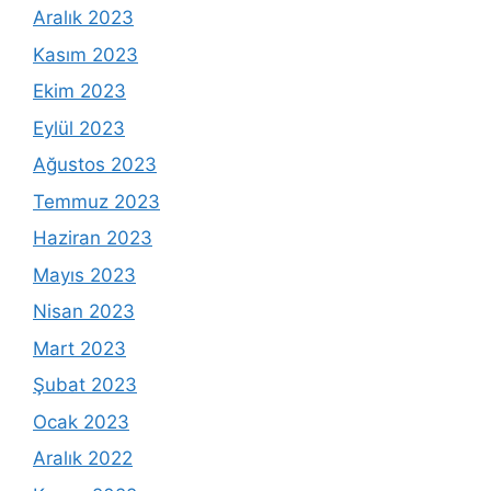
Aralık 2023
Kasım 2023
Ekim 2023
Eylül 2023
Ağustos 2023
Temmuz 2023
Haziran 2023
Mayıs 2023
Nisan 2023
Mart 2023
Şubat 2023
Ocak 2023
Aralık 2022