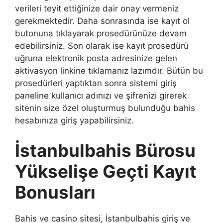
verileri teyit ettiğinize dair onay vermeniz
gerekmektedir. Daha sonrasında ise kayıt ol
butonuna tıklayarak prosedürünüze devam
edebilirsiniz. Son olarak ise kayıt prosedürü
uğruna elektronik posta adresinize gelen
aktivasyon linkine tıklamanız lazımdır. Bütün bu
prosedürleri yaptıktan sonra sistemi giriş
paneline kullanıcı adınızı ve şifrenizi girerek
sitenin size özel oluşturmuş bulunduğu bahis
hesabınıza giriş yapabilirsiniz.
İstanbulbahis Bürosu
Yükselişe Geçti Kayıt
Bonusları
Bahis ve casino sitesi, İstanbulbahis giriş ve