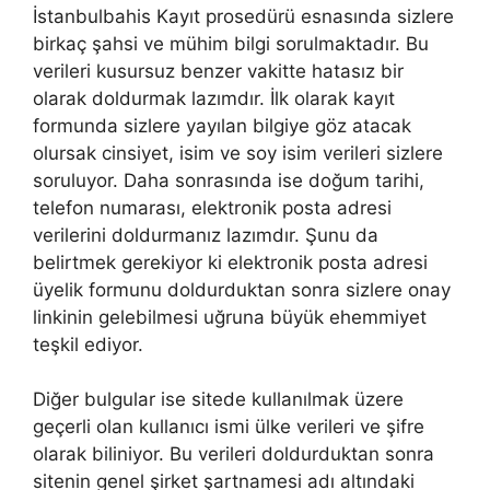
İstanbulbahis Kayıt prosedürü esnasında sizlere
birkaç şahsi ve mühim bilgi sorulmaktadır. Bu
verileri kusursuz benzer vakitte hatasız bir
olarak doldurmak lazımdır. İlk olarak kayıt
formunda sizlere yayılan bilgiye göz atacak
olursak cinsiyet, isim ve soy isim verileri sizlere
soruluyor. Daha sonrasında ise doğum tarihi,
telefon numarası, elektronik posta adresi
verilerini doldurmanız lazımdır. Şunu da
belirtmek gerekiyor ki elektronik posta adresi
üyelik formunu doldurduktan sonra sizlere onay
linkinin gelebilmesi uğruna büyük ehemmiyet
teşkil ediyor.
Diğer bulgular ise sitede kullanılmak üzere
geçerli olan kullanıcı ismi ülke verileri ve şifre
olarak biliniyor. Bu verileri doldurduktan sonra
sitenin genel şirket şartnamesi adı altındaki