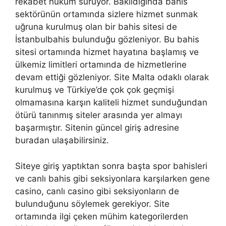
rekabet hüküm sürüyor. Bakıldığında bahis
sektörünün ortamında sizlere hizmet sunmak
uğruna kurulmuş olan bir bahis sitesi de
İstanbulbahis bulunduğu gözleniyor. Bu bahis
sitesi ortamında hizmet hayatına başlamış ve
ülkemiz limitleri ortamında de hizmetlerine
devam ettiği gözleniyor. Site Malta odaklı olarak
kurulmuş ve Türkiye’de çok çok geçmişi
olmamasına karşın kaliteli hizmet sunduğundan
ötürü tanınmış siteler arasında yer almayı
başarmıştır. Sitenin güncel giriş adresine
buradan ulaşabilirsiniz.
Siteye giriş yaptıktan sonra başta spor bahisleri
ve canlı bahis gibi seksiyonlara karşılarken gene
casino, canlı casino gibi seksiyonların de
bulunduğunu söylemek gerekiyor. Site
ortamında ilgi çeken mühim kategorilerden