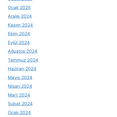
Ocak 2025
Aralık 2024
Kasım 2024
Ekim 2024
Eylül 2024
Ağustos 2024
Temmuz 2024
Haziran 2024
Mayıs 2024
Nisan 2024
Mart 2024
Şubat 2024
Ocak 2024