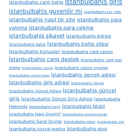
istanbulbahis giris
istanbulbahis canlı bahis
istanbulbahis guvenilir mi
istanbulbahis kaç oldu
istanbulbahis nasıl bir site
istanbulbahis para
yatırma
istanbulbahis para çekme
istanbulbahis şikayet
İstanbulbahis Adresi
İstanbulbahis bahis sitesi
İstanbulbahis bahis
İstanbulbahis bonusları
İstanbulbahis canlı casino
İstanbulbahis canlı destek
İstanbulbahis canlı maç
İstanbulbahis casino oyunları
izleme
İstanbulbahis casino
İstanbulbahis gerçek adresi
İstanbulbahis casino sitesi
İstanbulbahis giriş adresi
İstanbulbahis Güncel
İstanbulbahis güncel
İstanbulbahis Güncel Adresi
giriş
İstanbulbahis Güncel Giriş Adresi
İstanbulbahis
İstanbulbahis Mobil
Hakkında
İstanbulbahis kayıt
İstanbulbahis Nasıl Girerim?
İstanbulbahis promosyonları
İstanbulbahis Sanal Sporlar
İstanbulbahis sitesi
İstanbulbahis slot
İstanbulbahis spor
İstanbulbahis sosyal medya