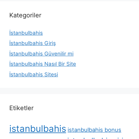
Kategoriler
İstanbulbahis
İstanbulbahis Giriş
İstanbulbahis Güvenilir mi
İstanbulbahis Nasıl Bir Site
İstanbulbahis Sitesi
Etiketler
istanbulbahis
istanbulbahis bonus