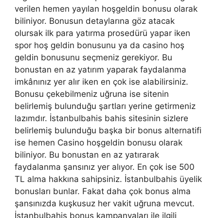
verilen hemen yayılan hoşgeldin bonusu olarak
biliniyor. Bonusun detaylarına göz atacak
olursak ilk para yatırma prosedürü yapar iken
spor hoş geldin bonusunu ya da casino hoş
geldin bonusunu seçmeniz gerekiyor. Bu
bonustan en az yatırım yaparak faydalanma
imkânınız yer alır iken en çok ise alabilirsiniz.
Bonusu çekebilmeniz uğruna ise sitenin
belirlemiş bulunduğu şartları yerine getirmeniz
lazımdır. İstanbulbahis bahis sitesinin sizlere
belirlemiş bulunduğu başka bir bonus alternatifi
ise hemen Casino hoşgeldin bonusu olarak
biliniyor. Bu bonustan en az yatırarak
faydalanma şansınız yer alıyor. En çok ise 500
TL alma hakkına sahipsiniz. İstanbulbahis üyelik
bonusları bunlar. Fakat daha çok bonus alma
şansınızda kuşkusuz her vakit uğruna mevcut.
İstanbulbahis bonus kampanyaları ile ilgili