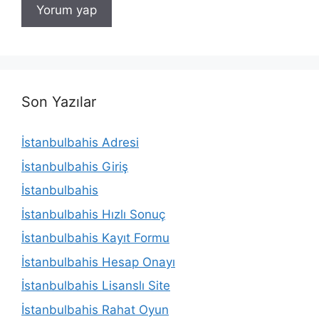
Son Yazılar
İstanbulbahis Adresi
İstanbulbahis Giriş
İstanbulbahis
İstanbulbahis Hızlı Sonuç
İstanbulbahis Kayıt Formu
İstanbulbahis Hesap Onayı
İstanbulbahis Lisanslı Site
İstanbulbahis Rahat Oyun