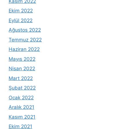
Kasım 2022
Ekim 2022
Eylül 2022
Ağustos 2022
Temmuz 2022
Haziran 2022
Mayıs 2022
Nisan 2022
Mart 2022
Şubat 2022
Ocak 2022
Aralık 2021
Kasım 2021
Ekim 2021