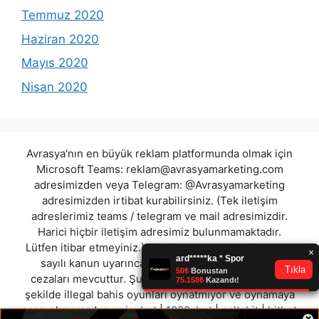
Temmuz 2020
Haziran 2020
Mayıs 2020
Nisan 2020
Avrasya'nın en büyük reklam platformunda olmak için
Microsoft Teams:
reklam@avrasyamarketing.com
adresimizden veya Telegram: @Avrasyamarketing
adresimizden irtibat kurabilirsiniz. (Tek iletişim
adreslerimiz teams / telegram ve mail adresimizdir.
Harici hiçbir iletişim adresimiz bulunmamaktadır.
Lütfen itibar etmeyiniz.) Türkiye yasalarına göre 7258
sayılı kanun uyarınca yasa dışı bahis oynamanın
cezaları mevcuttur. Şu an bulunduğunuz site hiç bir
şekilde illegal bahis oyunları oynatmıyor ve oynamaya
aracı olmuyordur.
enjoybet
|
1000xbet
|
celtabit
|
hitbet
×