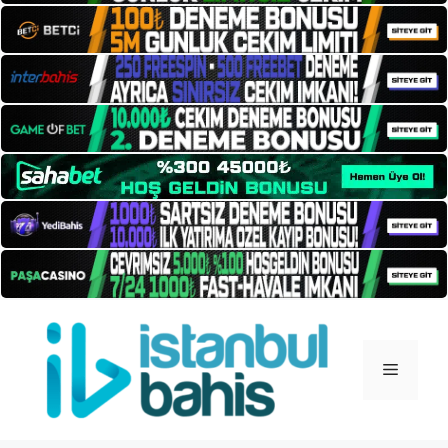
İçeriğe
atla
Menü