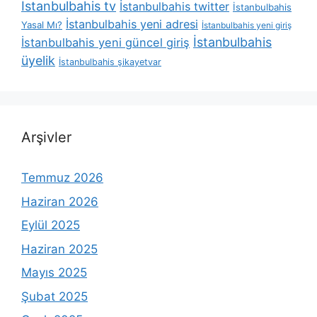
İstanbulbahis tv
İstanbulbahis twitter
İstanbulbahis
İstanbulbahis yeni adresi
Yasal Mı?
İstanbulbahis yeni giriş
İstanbulbahis
İstanbulbahis yeni güncel giriş
üyelik
İstanbulbahis şikayetvar
Arşivler
Temmuz 2026
Haziran 2026
Eylül 2025
Haziran 2025
Mayıs 2025
Şubat 2025