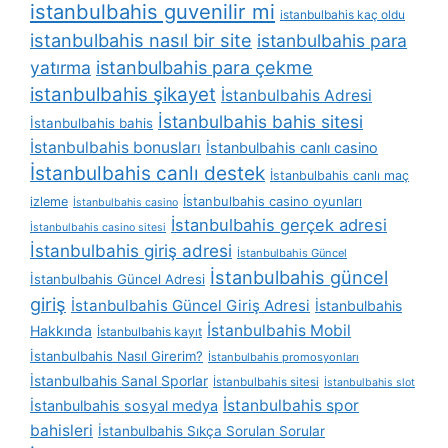
istanbulbahis guvenilir mi
istanbulbahis kaç oldu
istanbulbahis nasıl bir site
istanbulbahis para
yatırma
istanbulbahis para çekme
istanbulbahis şikayet
İstanbulbahis Adresi
İstanbulbahis bahis sitesi
İstanbulbahis bahis
İstanbulbahis bonusları
İstanbulbahis canlı casino
İstanbulbahis canlı destek
İstanbulbahis canlı maç
İstanbulbahis casino oyunları
izleme
İstanbulbahis casino
İstanbulbahis gerçek adresi
İstanbulbahis casino sitesi
İstanbulbahis giriş adresi
İstanbulbahis Güncel
İstanbulbahis güncel
İstanbulbahis Güncel Adresi
giriş
İstanbulbahis Güncel Giriş Adresi
İstanbulbahis
İstanbulbahis Mobil
Hakkında
İstanbulbahis kayıt
İstanbulbahis Nasıl Girerim?
İstanbulbahis promosyonları
İstanbulbahis Sanal Sporlar
İstanbulbahis sitesi
İstanbulbahis slot
İstanbulbahis spor
İstanbulbahis sosyal medya
bahisleri
İstanbulbahis Sıkça Sorulan Sorular