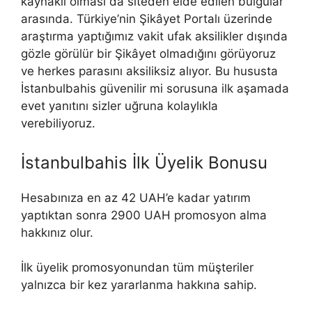
kaynaklı olması da siteden elde edilen bulgular
arasında. Türkiye’nin Şikâyet Portalı üzerinde
araştırma yaptığımız vakit ufak aksilikler dışında
gözle görülür bir Şikâyet olmadığını görüyoruz
ve herkes parasını aksiliksiz alıyor. Bu hususta
İstanbulbahis güvenilir mi sorusuna ilk aşamada
evet yanıtını sizler uğruna kolaylıkla
verebiliyoruz.
İstanbulbahis İlk Üyelik Bonusu
Hesabınıza en az 42 UAH’e kadar yatırım
yaptıktan sonra 2900 UAH promosyon alma
hakkınız olur.
İlk üyelik promosyonundan tüm müşteriler
yalnızca bir kez yararlanma hakkına sahip.