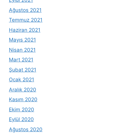
Eylül 2021
Ağustos 2021
Temmuz 2021
Haziran 2021
Mayıs 2021
Nisan 2021
Mart 2021
Şubat 2021
Ocak 2021
Aralık 2020
Kasım 2020
Ekim 2020
Eylül 2020
Ağustos 2020