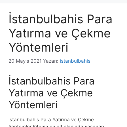
İstanbulbahis Para
Yatırma ve Çekme
Yöntemleri
20 Mayıs 2021
Yazarı:
istanbulbahis
İstanbulbahis Para
Yatırma ve Çekme
Yöntemleri
İstanbulbahis Para Yatırma ve Çekme
YöntemleriSitenin en alt alanında yaşanan