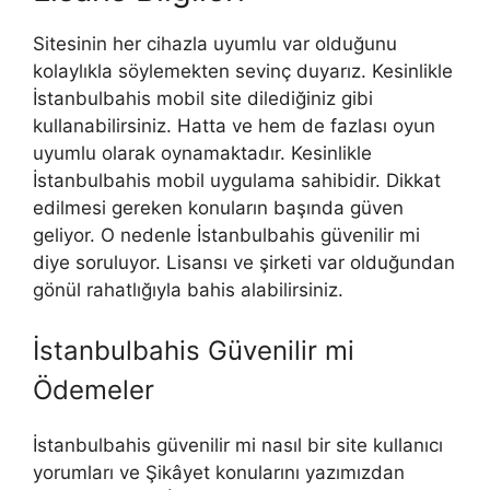
Sitesinin her cihazla uyumlu var olduğunu
kolaylıkla söylemekten sevinç duyarız. Kesinlikle
İstanbulbahis mobil site dilediğiniz gibi
kullanabilirsiniz. Hatta ve hem de fazlası oyun
uyumlu olarak oynamaktadır. Kesinlikle
İstanbulbahis mobil uygulama sahibidir. Dikkat
edilmesi gereken konuların başında güven
geliyor. O nedenle İstanbulbahis güvenilir mi
diye soruluyor. Lisansı ve şirketi var olduğundan
gönül rahatlığıyla bahis alabilirsiniz.
İstanbulbahis Güvenilir mi
Ödemeler
İstanbulbahis güvenilir mi nasıl bir site kullanıcı
yorumları ve Şikâyet konularını yazımızdan