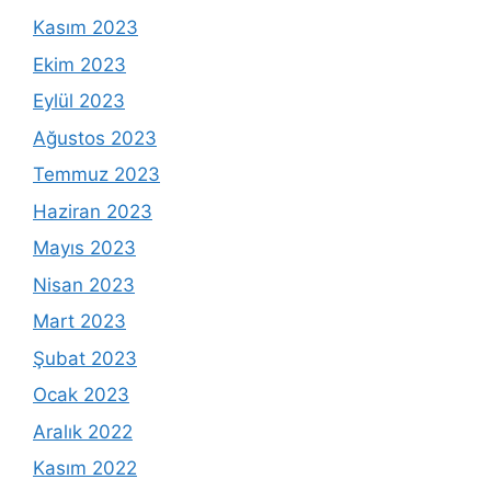
Kasım 2023
Ekim 2023
Eylül 2023
Ağustos 2023
Temmuz 2023
Haziran 2023
Mayıs 2023
Nisan 2023
Mart 2023
Şubat 2023
Ocak 2023
Aralık 2022
Kasım 2022