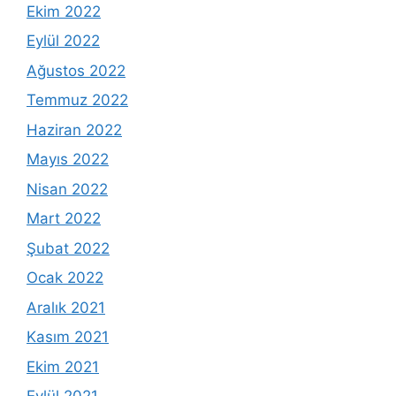
Ekim 2022
Eylül 2022
Ağustos 2022
Temmuz 2022
Haziran 2022
Mayıs 2022
Nisan 2022
Mart 2022
Şubat 2022
Ocak 2022
Aralık 2021
Kasım 2021
Ekim 2021