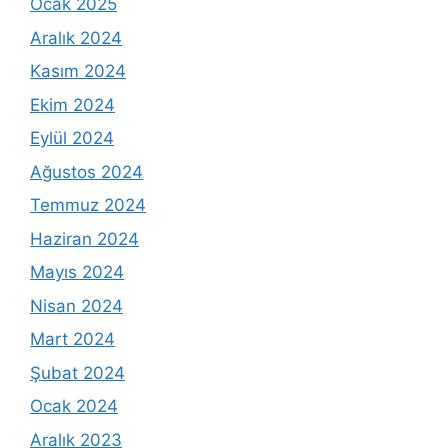
Ocak 2025
Aralık 2024
Kasım 2024
Ekim 2024
Eylül 2024
Ağustos 2024
Temmuz 2024
Haziran 2024
Mayıs 2024
Nisan 2024
Mart 2024
Şubat 2024
Ocak 2024
Aralık 2023