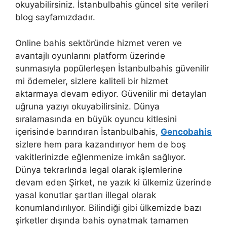
okuyabilirsiniz. İstanbulbahis güncel site verileri
blog sayfamızdadır.
Online bahis sektöründe hizmet veren ve
avantajlı oyunlarını platform üzerinde
sunmasıyla popülerleşen İstanbulbahis güvenilir
mi ödemeler, sizlere kaliteli bir hizmet
aktarmaya devam ediyor. Güvenilir mi detayları
uğruna yazıyı okuyabilirsiniz. Dünya
sıralamasında en büyük oyuncu kitlesini
içerisinde barındıran İstanbulbahis,
Gencobahis
sizlere hem para kazandırıyor hem de boş
vakitlerinizde eğlenmenize imkân sağlıyor.
Dünya tekrarlında legal olarak işlemlerine
devam eden Şirket, ne yazık ki ülkemiz üzerinde
yasal konutlar şartları illegal olarak
konumlandırılıyor. Bilindiği gibi ülkemizde bazı
şirketler dışında bahis oynatmak tamamen