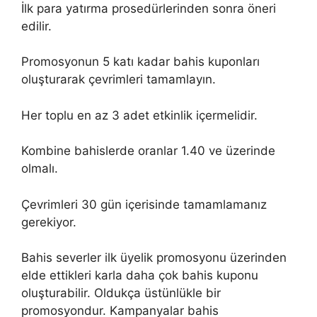
İlk para yatırma prosedürlerinden sonra öneri
edilir.
Promosyonun 5 katı kadar bahis kuponları
oluşturarak çevrimleri tamamlayın.
Her toplu en az 3 adet etkinlik içermelidir.
Kombine bahislerde oranlar 1.40 ve üzerinde
olmalı.
Çevrimleri 30 gün içerisinde tamamlamanız
gerekiyor.
Bahis severler ilk üyelik promosyonu üzerinden
elde ettikleri karla daha çok bahis kuponu
oluşturabilir. Oldukça üstünlükle bir
promosyondur. Kampanyalar bahis