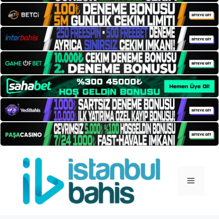
İçeriğe
atla
Menü