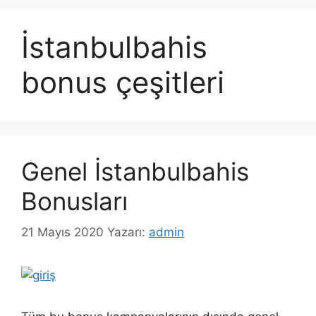
İstanbulbahis
bonus çeşitleri
Genel İstanbulbahis
Bonusları
21 Mayıs 2020
Yazarı:
admin