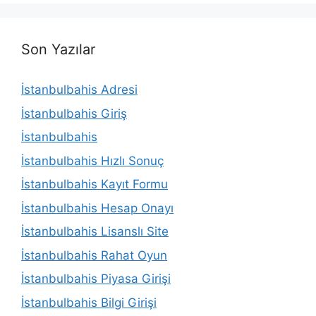
Son Yazılar
İstanbulbahis Adresi
İstanbulbahis Giriş
İstanbulbahis
İstanbulbahis Hızlı Sonuç
İstanbulbahis Kayıt Formu
İstanbulbahis Hesap Onayı
İstanbulbahis Lisanslı Site
İstanbulbahis Rahat Oyun
İstanbulbahis Piyasa Girişi
İstanbulbahis Bilgi Girişi