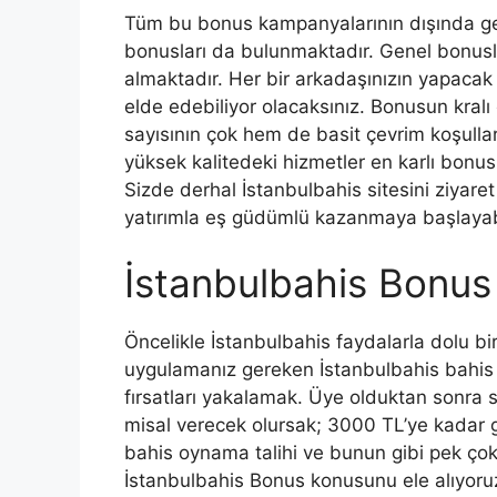
Tüm bu bonus kampanyalarının dışında ge
bonusları da bulunmaktadır. Genel bonus
almaktadır. Her bir arkadaşınızın yapacak
elde edebiliyor olacaksınız. Bonusun kralı
sayısının çok hem de basit çevrim koşullar
yüksek kalitedeki hizmetler en karlı bonu
Sizde derhal İstanbulbahis sitesini ziyaret 
yatırımla eş güdümlü kazanmaya başlayabi
İstanbulbahis Bonus
Öncelikle İstanbulbahis faydalarla dolu bi
uygulamanız gereken İstanbulbahis bahis 
fırsatları yakalamak. Üye olduktan sonra s
misal verecek olursak; 3000 TL’ye kadar g
bahis oynama talihi ve bunun gibi pek çok 
İstanbulbahis Bonus konusunu ele alıyoru