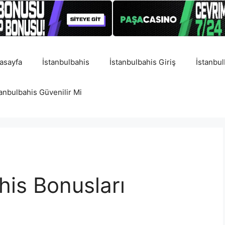
asayfa
İstanbulbahis
İstanbulbahis Giriş
İstanbul
tanbulbahis Güvenilir Mi
his Bonusları