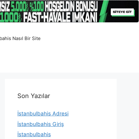
bahis Nasıl Bir Site
Son Yazılar
İstanbulbahis Adresi
İstanbulbahis Giriş
İstanbulbahis