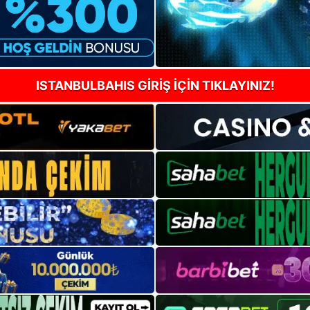
ISTANBULBAHIS GİRİŞ İÇİN TIKLAYINIZ!