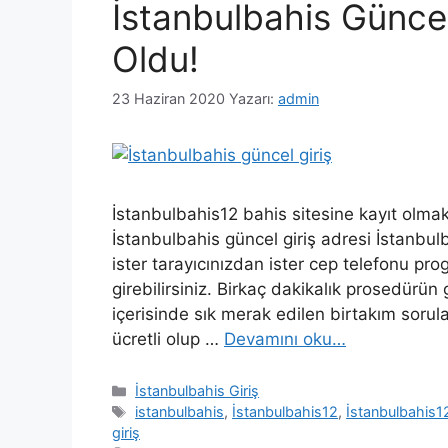
İstanbulbahis Güncel
Oldu!
23 Haziran 2020
Yazarı:
admin
İstanbulbahis12 bahis sitesine kayıt olmak
İstanbulbahis güncel giriş adresi İstanbu
ister tarayıcınızdan ister cep telefonu pr
girebilirsiniz. Birkaç dakikalık prosedürü
içerisinde sık merak edilen birtakım sorula
ücretli olup …
Devamını oku…
Kategoriler
İstanbulbahis Giriş
Etiketler
istanbulbahis
,
İstanbulbahis12
,
İstanbulbahis12
giriş