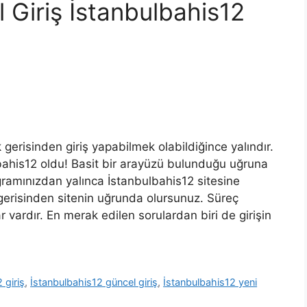
 Giriş İstanbulbahis12
 gerisinden giriş yapabilmek olabildiğince yalındır.
lbahis12 oldu! Basit bir arayüzü bulunduğu uğruna
ogramınızdan yalınca İstanbulbahis12 sitesine
n gerisinden sitenin uğrunda olursunuz. Süreç
r vardır. En merak edilen sorulardan biri de girişin
 giriş
,
İstanbulbahis12 güncel giriş
,
İstanbulbahis12 yeni