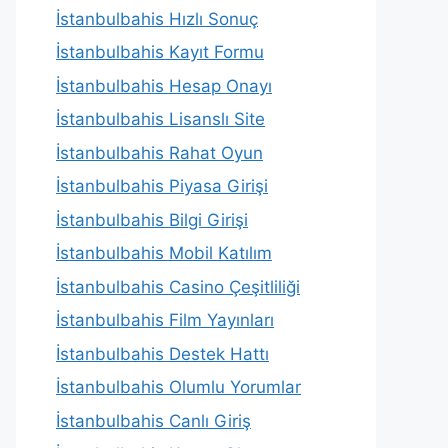
İstanbulbahis Hızlı Sonuç
İstanbulbahis Kayıt Formu
İstanbulbahis Hesap Onayı
İstanbulbahis Lisanslı Site
İstanbulbahis Rahat Oyun
İstanbulbahis Piyasa Girişi
İstanbulbahis Bilgi Girişi
İstanbulbahis Mobil Katılım
İstanbulbahis Casino Çeşitliliği
İstanbulbahis Film Yayınları
İstanbulbahis Destek Hattı
İstanbulbahis Olumlu Yorumlar
İstanbulbahis Canlı Giriş