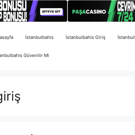
asayfa
İstanbulbahis
İstanbulbahis Giriş
İstanbul
tanbulbahis Güvenilir Mi
iriş