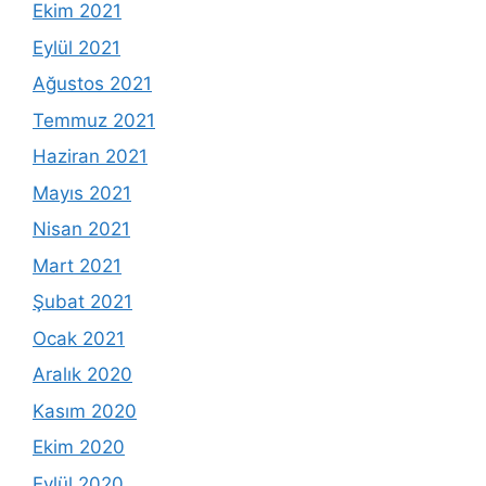
Ekim 2021
Eylül 2021
Ağustos 2021
Temmuz 2021
Haziran 2021
Mayıs 2021
Nisan 2021
Mart 2021
Şubat 2021
Ocak 2021
Aralık 2020
Kasım 2020
Ekim 2020
Eylül 2020