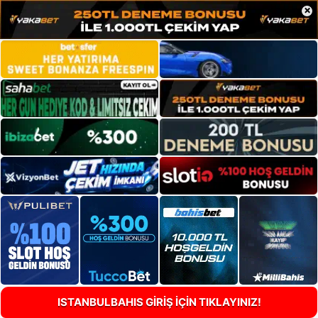
×
ISTANBULBAHIS GİRİŞ İÇİN TIKLAYINIZ!