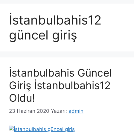
İstanbulbahis12
güncel giriş
İstanbulbahis Güncel
Giriş İstanbulbahis12
Oldu!
23 Haziran 2020
Yazarı:
admin