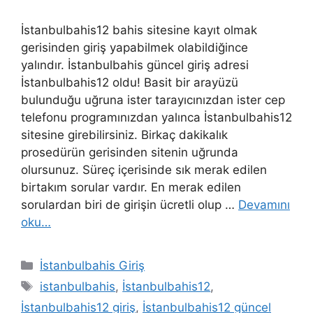
İstanbulbahis12 bahis sitesine kayıt olmak
gerisinden giriş yapabilmek olabildiğince
yalındır. İstanbulbahis güncel giriş adresi
İstanbulbahis12 oldu! Basit bir arayüzü
bulunduğu uğruna ister tarayıcınızdan ister cep
telefonu programınızdan yalınca İstanbulbahis12
sitesine girebilirsiniz. Birkaç dakikalık
prosedürün gerisinden sitenin uğrunda
olursunuz. Süreç içerisinde sık merak edilen
birtakım sorular vardır. En merak edilen
sorulardan biri de girişin ücretli olup …
Devamını
oku…
Kategoriler
İstanbulbahis Giriş
Etiketler
istanbulbahis
,
İstanbulbahis12
,
İstanbulbahis12 giriş
,
İstanbulbahis12 güncel