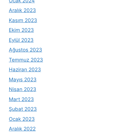
Ocak 2024
Aralık 2023
Kasım 2023
Ekim 2023
Eylül 2023
Ağustos 2023
Temmuz 2023
Haziran 2023
Mayıs 2023
Nisan 2023
Mart 2023
Şubat 2023
Ocak 2023
Aralık 2022