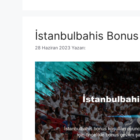
İstanbulbahis Bonus 
28 Haziran 2023
Yazarı: