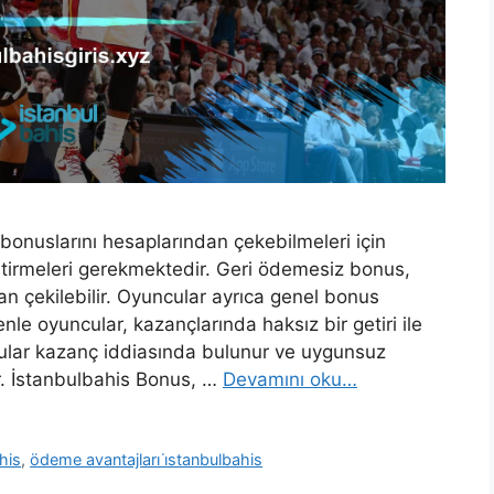
bonuslarını hesaplarından çekebilmeleri için
getirmeleri gerekmektedir. Geri ödemesiz bonus,
n çekilebilir. Oyuncular ayrıca genel bonus
nle oyuncular, kazançlarında haksız bir getiri ile
ular kazanç iddiasında bulunur ve uygunsuz
r. İstanbulbahis Bonus, …
Devamını oku…
his
,
ödeme avantajları i̇stanbulbahis