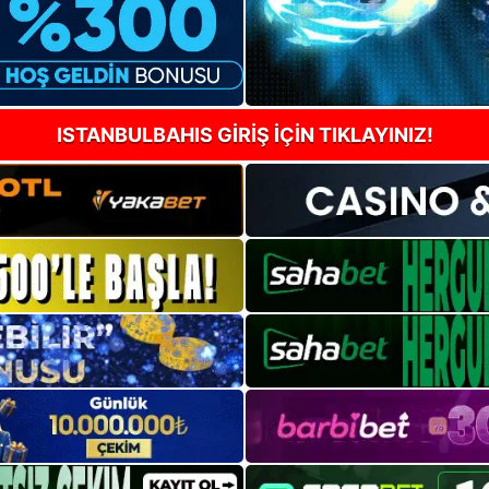
ISTANBULBAHIS GİRİŞ İÇİN TIKLAYINIZ!